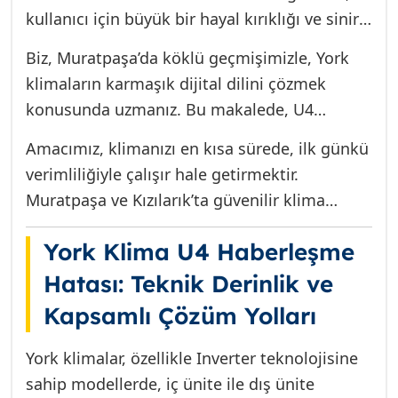
çalışmak üzere tasarlanmıştır. Ancak, en
dış ünitelerinin birbiriyle konuşmayı
kullanıcı için büyük bir hayal kırıklığı ve sinir
durdurduğu anlamına gelir. Bu teknik arıza,
iyi sistemler bile zaman zaman teknik bir
bozucu bir bekleyişin başlangıcıdır. Bu
sadece serinliğinizi değil, aynı zamanda
Biz, Muratpaşa’da köklü geçmişimizle, York
fısıltı verir: “U4 Haberleşme Hatası”.
hatanın basit bir sigorta arızası mı yoksa
günlük yaşam konforunuzu ve hatta iş
klimaların karmaşık dijital dilini çözmek
pahalı bir ana kart değişimi mi gerektirdiği
verimliliğinizi de doğrudan etkiler. Klimanızın
konusunda uzmanız. Bu makalede, U4
endişesiyle baş başa kalırsınız. İşte bu
sadece bir cihaz değil, yaşam alanınızın
Haberleşme Hatasının ardındaki teknik sırları
noktada, klima servisi kalitesine sahip, yerel
Amacımız, klimanızı en kısa sürede, ilk günkü
termal kalbi olduğunu unutmayın.
açığa çıkaracak, nedenlerini detaylandıracak
uzmanlığa sahip bir ekibin hızlı ve doğru
verimliliğiyle çalışır hale getirmektir.
ve size en hızlı, en güvenilir çözüm yollarını
teşhisi hayati önem taşır.
Muratpaşa ve Kızılarık’ta güvenilir klima
sunacağız. Unutmayın, bu hata genellikle
servisi arayışınızı bu kapsamlı rehberle
kullanıcı hatası değil, sistemin kritik bir
York Klima U4 Haberleşme
sonlandırabilirsiniz.
bileşenindeki bozulmanın işaretidir.
Hatası: Teknik Derinlik ve
Kapsamlı Çözüm Yolları
York klimalar, özellikle Inverter teknolojisine
sahip modellerde, iç ünite ile dış ünite