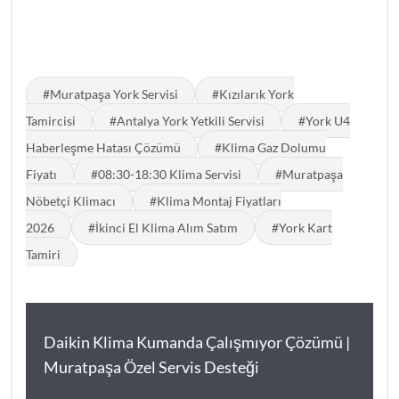
#Muratpaşa York Servisi
#Kızılarık York
Tamircisi
#Antalya York Yetkili Servisi
#York U4
Haberleşme Hatası Çözümü
#Klima Gaz Dolumu
Fiyatı
#08:30-18:30 Klima Servisi
#Muratpaşa
Nöbetçi Klimacı
#Klima Montaj Fiyatları
2026
#İkinci El Klima Alım Satım
#York Kart
Tamiri
Daikin Klima Kumanda Çalışmıyor Çözümü |
Muratpaşa Özel Servis Desteği