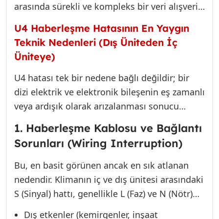
arasında sürekli ve kompleks bir veri alışverişi
gerçekleştirir. Bu haberleşme, genellikle bir
U4 Haberleşme Hatasının En Yaygın
çift bükümlü sinyal kablosu üzerinden
Teknik Nedenleri (Dış Üniteden İç
sağlanır. U4 hata kodu, bu iletişimin herhangi
Üniteye)
bir nedenle kesintiye uğradığını,
bozulduğunu veya tamamen durduğunu
U4 hatası tek bir nedene bağlı değildir; bir
gösterir. Bu arızanın tespiti, 220V elektrik test
dizi elektrik ve elektronik bileşenin eş zamanlı
cihazlarından ziyade, osiloskop ve multimetre
veya ardışık olarak arızalanması sonucu
ile sinyal izlemeyi gerektiren titiz bir süreçtir.
ortaya çıkabilir. İşte 25 yıllık tecrübemizle en
1. Haberleşme Kablosu ve Bağlantı
sık karşılaştığımız ve Muratpaşa sahasında en
Sorunları (Wiring Interruption)
çok rastladığımız arıza kaynakları:
Bu, en basit görünen ancak en sık atlanan
nedendir. Klimanın iç ve dış ünitesi arasındaki
S (Sinyal) hattı, genellikle L (Faz) ve N (Nötr)
hatları ile birlikte çalışır. Eğer bu sinyal hattı;
Dış etkenler (kemirgenler, inşaat