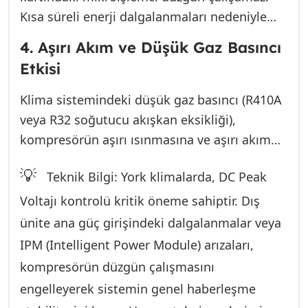
yüksek ısıya maruz kaldıkça (özellikle
Kısa süreli enerji dalgalanmaları nedeniyle
Muratpaşa yazları), bu kapasitörler şişer veya
kartın “resetlenmesi” veya veri iletiminin anlık
kapasite değerlerini kaybeder (ESR artışı).
4. Aşırı Akım ve Düşük Gaz Basıncı
olarak durması, U4 hatasına neden olur.
Etkisi
Kapasitör değişimleri, bazen pahalı bir kart
değişiminden kurtarabilir.
Klima sistemindeki düşük gaz basıncı (R410A
veya R32 soğutucu akışkan eksikliği),
kompresörün aşırı ısınmasına ve aşırı akım
çekmesine yol açar. Sistem, kendini korumak
💡
Teknik Bilgi: York klimalarda, DC Peak
amacıyla iletişimi kesebilir ve bu da U4 olarak
algılanabilir (bazı York modellerinde diğer
Voltajı kontrolü kritik öneme sahiptir. Dış
koruma kodlarıyla karışabilir). Uzman servis,
ünite ana güç girişindeki dalgalanmalar veya
sadece elektrik hatlarını değil, aynı zamanda
IPM (Intelligent Power Module) arızaları,
sistemin soğutma döngüsü parametrelerini
kompresörün düzgün çalışmasını
de kontrol etmelidir. Eksik gaz, kart
engelleyerek sistemin genel haberleşme
üzerindeki akım sensörlerinin hatalı veri