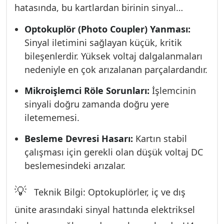
hatasında, bu kartlardan birinin sinyal
gönderme veya alma yeteneği kaybolur. Dış
Optokuplör (Photo Coupler) Yanması:
ünite kartı, kompresörün çalışmasını, iç ünite
Sinyal iletimini sağlayan küçük, kritik
kartı ise fan ve sıcaklık sensörlerini yönetir.
bileşenlerdir. Yüksek voltaj dalgalanmaları
Kart üzerindeki arızalar şunları içerir:
nedeniyle en çok arızalanan parçalardandır.
Mikroişlemci Röle Sorunları:
İşlemcinin
sinyali doğru zamanda doğru yere
iletememesi.
Besleme Devresi Hasarı:
Kartın stabil
çalışması için gerekli olan düşük voltaj DC
beslemesindeki arızalar.
💡
Teknik Bilgi: Optokuplörler, iç ve dış
ünite arasındaki sinyal hattında elektriksel