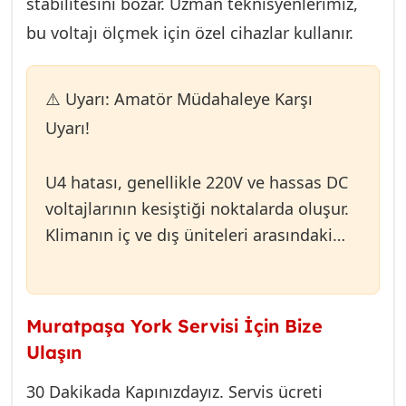
stabilitesini bozar. Uzman teknisyenlerimiz,
okumasına neden olabilir.
bu voltajı ölçmek için özel cihazlar kullanır.
⚠️ Uyarı: Amatör Müdahaleye Karşı
Uyarı!
U4 hatası, genellikle 220V ve hassas DC
voltajlarının kesiştiği noktalarda oluşur.
Klimanın iç ve dış üniteleri arasındaki
haberleşme hattını kontrol etmeye
çalışmak, hem hayati tehlike taşır hem
de yanlış bağlantı yapılması durumunda
Muratpaşa York Servisi İçin Bize
sağlam olan PCB kartlarının da
Ulaşın
tamamen yanmasına neden olabilir.
30 Dakikada Kapınızdayız. Servis ücreti
Multimetre ile gelişi güzel yapılan