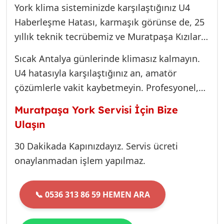
York klima sisteminizde karşılaştığınız U4
Haberleşme Hatası, karmaşık görünse de, 25
yıllık teknik tecrübemiz ve Muratpaşa Kızılarık
bölgesine olan hakimiyetimizle hızlıca
Sıcak Antalya günlerinde klimasız kalmayın.
çözülebilir. Unutmayın, doğru teşhis, doğru
U4 hatasıyla karşılaştığınız an, amatör
ekipman ve orijinal yedek parça kullanımı,
çözümlerle vakit kaybetmeyin. Profesyonel,
klimanızın ömrünü uzatır ve size kesintisiz
garantili ve güvenilir çözüm için tek yapmanız
konfor sunar.
Muratpaşa York Servisi İçin Bize
gereken bize ulaşmak.
Ulaşın
30 Dakikada Kapınızdayız. Servis ücreti
onaylanmadan işlem yapılmaz.
📞 0536 313 86 59 HEMEN ARA