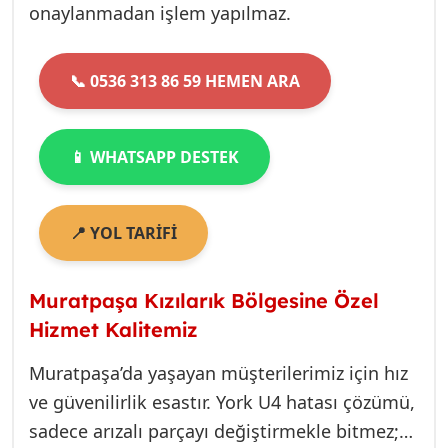
onaylanmadan işlem yapılmaz.
ölçümler, kartın mikroişlemcisine zarar
verebilir. Daima yetkili ve tecrübeli
servisten destek alın.
📞 0536 313 86 59 HEMEN ARA
📱 WHATSAPP DESTEK
📍 YOL TARİFİ
Muratpaşa Kızılarık Bölgesine Özel
Hizmet Kalitemiz
Muratpaşa’da yaşayan müşterilerimiz için hız
ve güvenilirlik esastır. York U4 hatası çözümü,
sadece arızalı parçayı değiştirmekle bitmez;