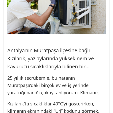
Antalya’nın Muratpaşa ilçesine bağlı
Kızılarık, yaz aylarında yüksek nem ve
kavurucu sıcaklıklarıyla bilinen bir
bölgedir. Bu iklim koşullarında, bir
25 yıllık tecrübemle, bu hatanın
klimanın sadece lüks değil, sağlıklı bir
Muratpaşa’daki birçok ev ve iş yerinde
yaşam standardının temel gerekliliği
yarattığı paniği çok iyi anlıyorum. Klimanız,
olduğunu biliyoruz. Özellikle York gibi üst
en çok ihtiyacınız olduğu anda sessizliğe
Kızılarık’ta sıcaklıklar 40°C’yi gösterirken,
segment klimalar, uzun yıllar sorunsuz
bürünür. U4 hatası, genellikle klimanın iç ve
klimanın ekranındaki “U4” kodunu görmek,