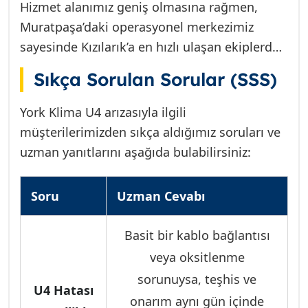
Hizmet alanımız geniş olmasına rağmen,
cihazlarına sahiptir. Hızlı müdahalemiz
Muratpaşa’daki operasyonel merkezimiz
sayesinde, klimasız geçireceğiniz süreyi
sayesinde Kızılarık’a en hızlı ulaşan ekiplerden
minimuma indiriyoruz.
biriyiz. Ayrıca, Türkiye genelinde güvenilir
Sıkça Sorulan Sorular (SSS)
teknik servis ağlarının kurulmasını
destekliyoruz. Eğer Kepez bölgesinde hizmet
York Klima U4 arızasıyla ilgili
arıyorsanız, çözüm ortağımız Gümüştekin
müşterilerimizden sıkça aldığımız soruları ve
Klima ile iletişime geçebilirsiniz. Ancak
uzman yanıtlarını aşağıda bulabilirsiniz:
Muratpaşa ve Kızılarık’taki York klima
sorunları için doğru adres biziz.
Soru
Uzman Cevabı
Basit bir kablo bağlantısı
veya oksitlenme
sorunuysa, teşhis ve
U4 Hatası
onarım aynı gün içinde