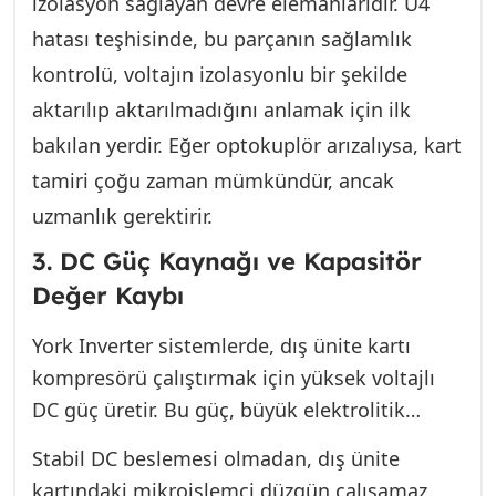
izolasyon sağlayan devre elemanlarıdır. U4
hatası teşhisinde, bu parçanın sağlamlık
kontrolü, voltajın izolasyonlu bir şekilde
aktarılıp aktarılmadığını anlamak için ilk
bakılan yerdir. Eğer optokuplör arızalıysa, kart
tamiri çoğu zaman mümkündür, ancak
uzmanlık gerektirir.
3. DC Güç Kaynağı ve Kapasitör
Değer Kaybı
York Inverter sistemlerde, dış ünite kartı
kompresörü çalıştırmak için yüksek voltajlı
DC güç üretir. Bu güç, büyük elektrolitik
kapasitörler (kondansatörler) tarafından
Stabil DC beslemesi olmadan, dış ünite
filtrelenir ve stabilize edilir. Zamanla ve
kartındaki mikroişlemci düzgün çalışamaz.