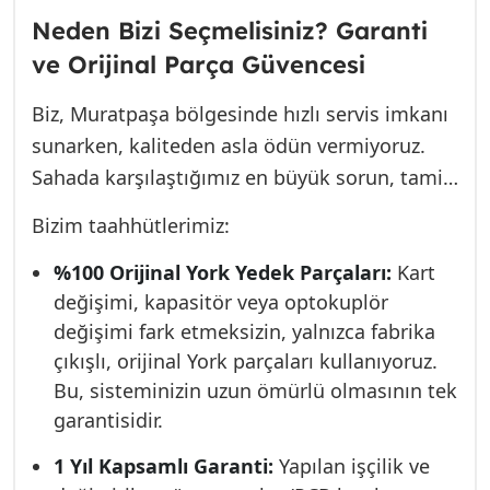
arızanın tekrar etmemesi için kök neden
Neden Bizi Seçmelisiniz? Garanti
analizi yapmak gerekir. Bizim hizmet
ve Orijinal Parça Güvencesi
politikamız, 25 yıllık klima ustalığının
getirdiği disiplin ve SEO uzmanlığının
Biz, Muratpaşa bölgesinde hızlı servis imkanı
gerektirdiği şeffaflık üzerine kuruludur.
sunarken, kaliteden asla ödün vermiyoruz.
Sahada karşılaştığımız en büyük sorun, tamir
amacıyla kullanılan yan sanayi veya düşük
Bizim taahhütlerimiz:
kaliteli yedek parçalardır. Bu parçalar kısa
sürede yeniden arıza yaratarak hem size
%100 Orijinal York Yedek Parçaları:
Kart
değişimi, kapasitör veya optokuplör
zaman hem de para kaybettirir.
değişimi fark etmeksizin, yalnızca fabrika
çıkışlı, orijinal York parçaları kullanıyoruz.
Bu, sisteminizin uzun ömürlü olmasının tek
garantisidir.
1 Yıl Kapsamlı Garanti:
Yapılan işçilik ve