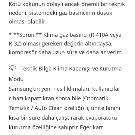
(COP) düşürür ve elektrik tüketimini %15’e
Kötü kokunun dolaylı ancak önemli bir teknik
kadar artırabilir.
nedeni, sistemdeki gaz basıncının düşük
* **Teknik Müdahale:** Evaporatör temizliği
olması olabilir.
profesyonel deterjan ve yüksek basınçlı
* **Sorun:** Klima gaz basıncı (R-410A veya
yıkama makinesi gerektirir. Klimanın tüm
R-32) olması gereken değerin altındaysa,
plastik aksamı sökülerek petekler çıplak hale
kompresör daha uzun süre ve daha az verimle
getirilir. Özel klima kimyasalı ile petekler
çalışır. En önemlisi, evaporatör yüzeyi
dezenfekte edilir ve kirli su, dışarıdaki tahliye
💡
Teknik Bilgi: Klima Kapanışı ve Kurutma
yeterince soğuyamaz. Yetersiz soğutma, bazı
hattından atılmak üzere toplanır. Bu işlem,
bölgelerde yoğuşmayı hızlandırırken, diğer
Modu
Sedir’deki klimalar için yılda en az bir kez
bölgelerde yeterli kurutmayı sağlayamaz. Bu
Samsung’un yeni nesil klimaları, kullanıcılar
zorunludur.
dengesizlik, iç ünitede nemli noktaların
cihazı kapattıktan sonra bile (Otomatik
kalmasına ve kokuya neden olur.
Temizlik / Auto Clean özelliği) iç ünite fanını
* **Teknik Kontrol:** Klima çalıştırıldıktan
kısa bir süre daha çalıştırarak evaporatörü
sonra manometreler bağlanarak yüksek ve
kurutma özelliğine sahiptir. Eğer kart
alçak basınç değerleri kontrol edilir. Eğer