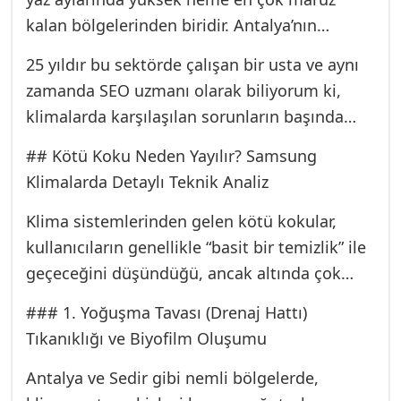
kalan bölgelerinden biridir. Antalya’nın
karakteristik sıcak ve nemli iklimi
25 yıldır bu sektörde çalışan bir usta ve aynı
düşünüldüğünde, klimalar lüks olmaktan
zamanda SEO uzmanı olarak biliyorum ki,
çıkıp, yaşam kalitemizi doğrudan etkileyen
klimalarda karşılaşılan sorunların başında
hayati bir zorunluluk haline gelmektedir.
teknik arızalardan ziyade “kötü koku”
Özellikle Samsung klimalar, yüksek
## Kötü Koku Neden Yayılır? Samsung
gelmektedir. Bir klima, ortamı serinletmekten
performans ve enerji verimliliği sunarak
Klimalarda Detaylı Teknik Analiz
çok, içeriden dışarıya yaydığı rahatsız edici,
evlerimizde ve iş yerlerimizde konforun
küf ya da çürük yumurta kokusunu andıran
Klima sistemlerinden gelen kötü kokular,
garantisi olsa da, bu yoğun kullanım
bir hava yayıyorsa, bu sadece konforu değil,
kullanıcıların genellikle “basit bir temizlik” ile
beraberinde bazı sorunları da getirebilir.
sağlığımızı da tehdit eden ciddi bir durumdur.
geçeceğini düşündüğü, ancak altında çok
Sedir’de yaşayan komşularımız, günün
katmanlı teknik sebepler barındıran
### 1. Yoğuşma Tavası (Drenaj Hattı)
sonunda evlerine girdiklerinde derin bir nefes
kompleks arızalardır. 25 yıllık tecrübemizle
Tıkanıklığı ve Biyofilm Oluşumu
almak isterler, ancak klimadan yayılan o ağır
Samsung klimalarda bu sorunun kaynağına
koku, dinlenme anını bile kabusa çevirebilir.
inerken, sadece yüzey temizliği değil,
Antalya ve Sedir gibi nemli bölgelerde,