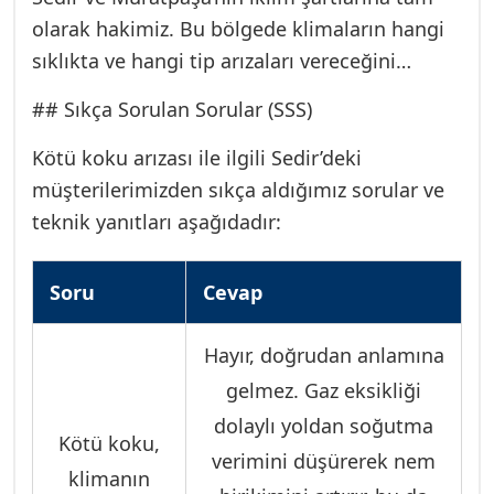
olarak hakimiz. Bu bölgede klimaların hangi
sıklıkta ve hangi tip arızaları vereceğini
önceden tahmin edebiliyoruz. Aynı zamanda,
## Sıkça Sorulan Sorular (SSS)
hizmet kalitemizi ülke geneline yayma
hedefimiz doğrultusunda, müşterilerimizin
Kötü koku arızası ile ilgili Sedir’deki
farklı bölgelerdeki ihtiyaçlarına da cevap
müşterilerimizden sıkça aldığımız sorular ve
veriyoruz. Eğer Kepez bölgesinde hizmet
teknik yanıtları aşağıdadır:
arıyorsanız, çözüm ortağımız Kepez Klima
Servisi ile iletişime geçebilirsiniz.
Soru
Cevap
Hayır, doğrudan anlamına
gelmez. Gaz eksikliği
dolaylı yoldan soğutma
Kötü koku,
verimini düşürerek nem
klimanın