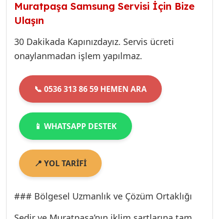
**1 yıl garantimiz** altındadır. Bu, Sedir’de
arızayı hızla tespit eder ve çoğunlukla yerinde
Muratpaşa Samsung Servisi İçin Bize
gönül rahatlığıyla hizmet almanız demektir.
onarım imkanı sağlarız.
Ulaşın
30 Dakikada Kapınızdayız. Servis ücreti
onaylanmadan işlem yapılmaz.
📞 0536 313 86 59 HEMEN ARA
📱 WHATSAPP DESTEK
📍 YOL TARİFİ
### Bölgesel Uzmanlık ve Çözüm Ortaklığı
Sedir ve Muratpaşa’nın iklim şartlarına tam