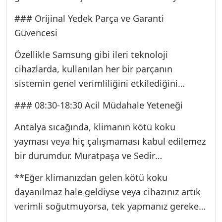
tecrübemizle, bizi rakiplerimizden ayıran
### Orijinal Yedek Parça ve Garanti
temel farklar şunlardır:
Güvencesi
Özellikle Samsung gibi ileri teknoloji
cihazlarda, kullanılan her bir parçanın
sistemin genel verimliliğini etkilediğini
biliyoruz. Fan motoru, ısı sensörleri, kapasitör
### 08:30-18:30 Acil Müdahale Yeteneği
veya elektronik kart gibi kritik parçalar söz
konusu olduğunda, yalnızca orijinal veya
Antalya sıcağında, klimanın kötü koku
eşdeğer kalitede (OEM) parçalar kullanıyoruz.
yayması veya hiç çalışmaması kabul edilemez
Ucuz, yan sanayi parçalar kısa süreli çözümler
bir durumdur. Muratpaşa ve Sedir
sunarken, uzun vadede kompresörün aşırı
bölgesindeki ekiplerimiz, yaz aylarında
**Eğer klimanızdan gelen kötü koku
yüklenmesine veya enerji tüketiminin
kesintisiz konforunuzu sağlamak için 7 gün
dayanılmaz hale geldiyse veya cihazınız artık
artmasına yol açar. Bizimle çalıştığınızda,
24 saat acil servis hizmeti sunmaktadır. Bir
verimli soğutmuyorsa, tek yapmanız gereken
kullandığımız her parça ve yaptığımız işçilik
telefonla en kısa sürede adresinize gelerek
bize ulaşmak.**