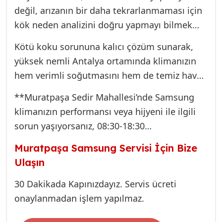
değil, arızanın bir daha tekrarlanmaması için
kök neden analizini doğru yapmayı bilmek
demektir. Sedir ve Muratpaşa’da Samsung
Kötü koku sorununa kalıcı çözüm sunarak,
klima servisi hizmeti verirken, biz sadece bir
yüksek nemli Antalya ortamında klimanızın
tamirci değil, klimanızın uzun ömürlü ve
hem verimli soğutmasını hem de temiz hava
sağlıklı çalışmasının garantörüyüz.
üflemesini sağlıyoruz. Orijinal parça garantisi
**Muratpaşa Sedir Mahallesi’nde Samsung
ve işçilik kalitemizle, Sedir’deki evinizde ya da
klimanızın performansı veya hijyeni ile ilgili
iş yerinizde en yüksek hijyen standartlarını
sorun yaşıyorsanız, 08:30-18:30
yakalamanızı hedefliyoruz.
hizmetimizden yararlanmak için hemen bize
Muratpaşa Samsung Servisi İçin Bize
ulaşın.**
Ulaşın
30 Dakikada Kapınızdayız. Servis ücreti
onaylanmadan işlem yapılmaz.