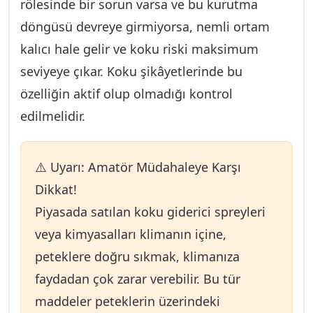
rölesinde bir sorun varsa ve bu kurutma
kaçak varsa öncelikle kaçak tespiti yapılır ve
döngüsü devreye girmiyorsa, nemli ortam
ardından vakumlanıp doğru miktarda gaz şarj
kalıcı hale gelir ve koku riski maksimum
edilir.
seviyeye çıkar. Koku şikâyetlerinde bu
özelliğin aktif olup olmadığı kontrol
edilmelidir.
⚠️ Uyarı: Amatör Müdahaleye Karşı
Dikkat!
Piyasada satılan koku giderici spreyleri
veya kimyasalları klimanın içine,
peteklere doğru sıkmak, klimanıza
faydadan çok zarar verebilir. Bu tür
maddeler peteklerin üzerindeki