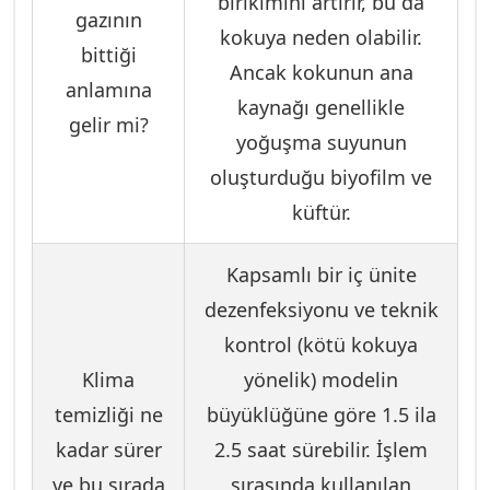
birikimini artırır, bu da
gazının
kokuya neden olabilir.
bittiği
Ancak kokunun ana
anlamına
kaynağı genellikle
gelir mi?
yoğuşma suyunun
oluşturduğu biyofilm ve
küftür.
Kapsamlı bir iç ünite
dezenfeksiyonu ve teknik
kontrol (kötü kokuya
Klima
yönelik) modelin
temizliği ne
büyüklüğüne göre 1.5 ila
kadar sürer
2.5 saat sürebilir. İşlem
ve bu sırada
sırasında kullanılan