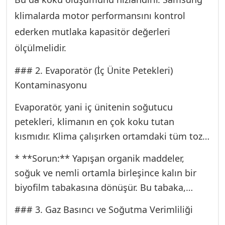
temizlenmeli, basınçlı su ile boru içi biyofilm
klimalarda motor performansını kontrol
tabakasından arındırılmalıdır.
ederken mutlaka kapasitör değerleri
ölçülmelidir.
### 2. Evaporatör (İç Ünite Petekleri)
Kontaminasyonu
Evaporatör, yani iç ünitenin soğutucu
petekleri, klimanın en çok koku tutan
kısmıdır. Klima çalışırken ortamdaki tüm toz,
polen, sigara dumanı ve mutfak yağ
* **Sorun:** Yapışan organik maddeler,
partikülleri bu soğuk, nemli yüzeye yapışır.
soğuk ve nemli ortamla birleşince kalın bir
biyofilm tabakasına dönüşür. Bu tabaka,
sadece kötü koku yaymakla kalmaz, aynı
### 3. Gaz Basıncı ve Soğutma Verimliliği
zamanda klimanın ısı transfer verimliliğini