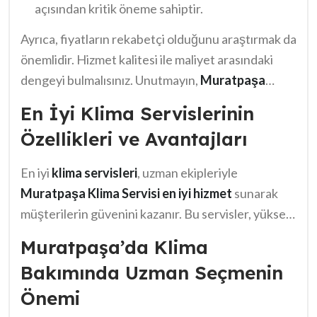
açısından kritik öneme sahiptir.
Ayrıca, fiyatların rekabetçi olduğunu araştırmak da
önemlidir. Hizmet kalitesi ile maliyet arasındaki
dengeyi bulmalısınız. Unutmayın,
Muratpaşa
Klima Servisi en iyi hizmeti sunması gereken marka.
En İyi Klima Servislerinin
Seçiminiz, konforlu bir yaz geçirmenize yardımcı
Özellikleri ve Avantajları
olacaktır.
En iyi
klima servisleri
, uzman ekipleriyle
Muratpaşa Klima Servisi en iyi hizmet
sunarak
müşterilerin güvenini kazanır. Bu servisler, yüksek
kaliteli malzemeler kullanarak uzun ömürlü
Muratpaşa’da Klima
çözümler geliştirir. Ayrıca, hızlı ve etkili bir şekilde
Bakımında Uzman Seçmenin
arıza tespiti yaparlar. Müşteri memnuniyetine
Önemi
odaklanmaları, onların en büyük avantajıdır. Fakat,
bazı servislerin fiyat politikaları kafa karıştırıcı