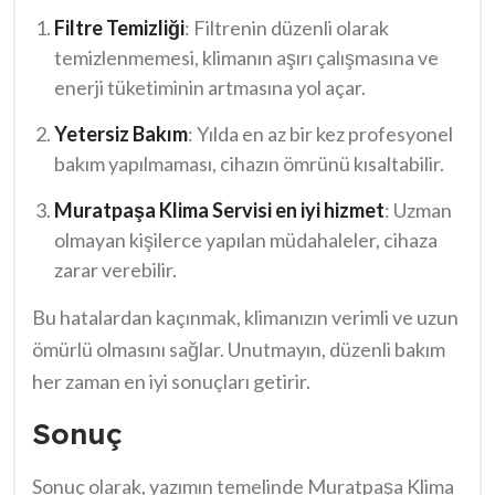
sahiplerinin dikkat etmesi gereken bazı önemli
Filtre Temizliği
: Filtrenin düzenli olarak
noktalar bulunmaktadır. İşte bu noktalar:
temizlenmemesi, klimanın aşırı çalışmasına ve
enerji tüketiminin artmasına yol açar.
Yetersiz Bakım
: Yılda en az bir kez profesyonel
bakım yapılmaması, cihazın ömrünü kısaltabilir.
Muratpaşa Klima Servisi en iyi hizmet
: Uzman
olmayan kişilerce yapılan müdahaleler, cihaza
zarar verebilir.
Bu hatalardan kaçınmak, klimanızın verimli ve uzun
ömürlü olmasını sağlar. Unutmayın, düzenli bakım
her zaman en iyi sonuçları getirir.
Sonuç
Sonuç olarak, yazımın temelinde Muratpaşa Klima