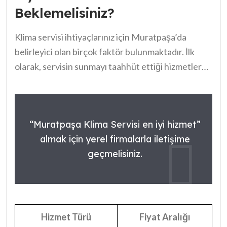
Beklemelisiniz?
iddiasıyla öne çıkmaktadır. Ancak yorumların
detaylı bir biçimde incelenmesi gereklidir. Böylece,
Klima servisi ihtiyaçlarınız için Muratpaşa’da
kullanıcıların gerçek görüşlerine dayanarak sağlıklı
belirleyici olan birçok faktör bulunmaktadır. İlk
bir tercih yapılabilir. Nitekim, seçim sürecinde
olarak, servisin sunmayı taahhüt ettiği hizmetler
yapılacak hatalar, uzun vadede şaşkınlık yaratabilir.
fiyatları üzerindeki etkisini göz önünde
bulundurmalısınız. Genellikle,
Muratpaşa
bölgesinde, basit bakım hizmetleri 150 ile 300 TL
“Muratpaşa Klima Servisi en iyi hizmet”
arasında değişirken, onarımlar ve yedek parçalar
almak için yerel firmalarla iletişime
ek maliyetler gerektirebilir.
geçmelisiniz.
Hizmet Türü
Fiyat Aralığı