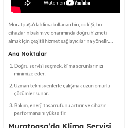
Muratpaşa’da klima kullanan birçok kişi, bu
cihazların bakım ve onarımında doğru hizmeti
almak için çeşitli hizmet sağlayıcılarına yönelir.
Ancak, kaliteli bir hizmet almak her zaman kolay
Ana Noktalar
olmayabilir.
Muratpaşa Klima Servisi en iyi hizmet
sunmayı ilke edinmiş, deneyimli teknisyenler ile
Doğru servisi seçmek, klima sorunlarınızı
minimize eder.
çalışmak, sorunlarınızı hızlıca çözmenize yardımcı
olur. Böylelikle hem sıcak yaz günlerinde
Uzman teknisyenlerle çalışmak uzun ömürlü
serinleyebilir hem de cihazınızın ömrünü
çözümler sunar.
uzatabilirsiniz. Doğru tercihleri yaparak, hem
Bakım, enerji tasarrufunu artırır ve cihazın
zaman hem de maddi açıdan tasarruf ederken,
performansını yükseltir.
klima konforunu da sürdürebilirsiniz.
Muratpaşa’da Klima Servisi