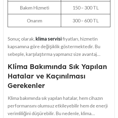
Bakım Hizmeti
150 – 300 TL
Onarım
300 – 600 TL
Sonuç olarak,
klima servisi
fiyatları, hizmetin
kapsamına göre değişiklik göstermektedir. Bu
sebeple, karşılaştırma yapmanız size avantaj
sağlayacaktır. Seçiminizi yaparken detayları
Klima Bakımında Sık Yapılan
gözden kaçırmayın.
Hatalar ve Kaçınılması
Gerekenler
Klima bakımında sık yapılan hatalar, hem cihazın
performansını olumsuz etkileyebilir hem de enerji
verimliliğini düşürebilir. Bu nedenle, klima