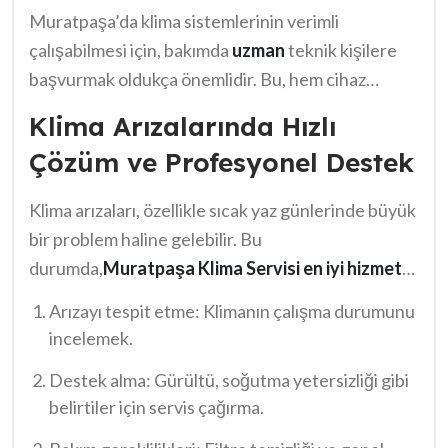
Muratpaşa’da klima sistemlerinin verimli
olabilir. Bu nedenle, seçim yaparken dikkat etmek
çalışabilmesi için, bakımda
uzman
teknik kişilere
önemlidir. Böylece hem masraftan kurtulursunuz
başvurmak oldukça önemlidir. Bu, hem cihaz
hem de güvenilir bir hizmet alırsınız.
ömrünü uzatır hem de enerji tasarrufu sağlar.
Klima Arızalarında Hızlı
Klimaların periyodik bakımlarında yapılan hatalar,
Çözüm ve Profesyonel Destek
ciddi sorunlara yol açabilir. Bu nedenle, seçim
yaparken referansları göz önünde
Klima arızaları, özellikle sıcak yaz günlerinde büyük
bulundurmalısınız. Nitelikli bir servis ile çalışma,
bir problem haline gelebilir. Bu
size hem huzur hem de maddi kazanç
durumda,
Muratpaşa Klima Servisi en iyi hizmet
sağlayacaktır. Unutmayın ki,
Muratpaşa Klima
sunmak için hemen devreye girmektedir. Arızaların
Servisi
Arızayı tespit etme: Klimanın çalışma durumunu
en iyi hizmet sunma hedefindedir.
hızlı bir şekilde çözülmesi önemlidir çünkü
incelemek.
konforunuzu bozmamak gerekir. Profesyonel
Destek alma: Gürültü, soğutma yetersizliği gibi
destek almak, sorunları daha da büyümeden
belirtiler için servis çağırma.
çözmek için kritik bir adımdır. Deneyimli ekipler,
belirli sorunları tespit ederek gerekli müdahaleleri