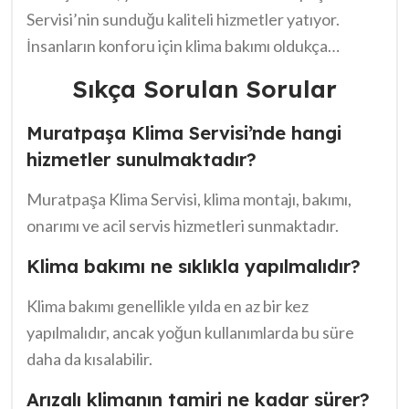
Servisi’nin sunduğu kaliteli hizmetler yatıyor.
İnsanların konforu için klima bakımı oldukça
önemlidir. Bu nedenle, klima servisinin düzenli ve
Sıkça Sorulan Sorular
zamanında yapılması gereklidir. Ancak, bu hizmetin
kalitesi de düşündüğümüzde, Muratpaşa Klima
Muratpaşa Klima Servisi’nde hangi
Servisi en iyi hizmet sunarak kullanıcıların
hizmetler sunulmaktadır?
memnuniyetini sağlamaktadır. Fakat, hizmetlerden
Muratpaşa Klima Servisi, klima montajı, bakımı,
yararlanırken dikkat edilmesi gereken noktalara
onarımı ve acil servis hizmetleri sunmaktadır.
özen göstermek gerekiyor. Ayrıca, her zaman
profesyonel bir ekipten destek almak, sorunların
Klima bakımı ne sıklıkla yapılmalıdır?
hızla çözülmesine yardımcı olur. Sonuç olarak,
Klima bakımı genellikle yılda en az bir kez
sağlıklı bir yaşam alanı için doğru klima servisini
yapılmalıdır, ancak yoğun kullanımlarda bu süre
seçmek büyük bir öneme sahip.
daha da kısalabilir.
Arızalı klimanın tamiri ne kadar sürer?