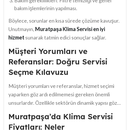
Bakım gereklilikleri: Filtre temizliği ve genel
yapar. Bu nedenle, uzman kişilerden yardım almak
bakım işlemlerinin yapılması.
her zaman en iyisidir. İşte bu süreçte izlenebilecek
Böylece, sorunlar en kısa sürede çözüme kavuşur.
adımlar:
Unutmayın,
Muratpaşa Klima Servisi en iyi
hizmet
sunarak tatmin edici sonuçlar sağlar.
Müşteri Yorumları ve
Referanslar: Doğru Servisi
Seçme Kılavuzu
Müşteri yorumları ve referanslar, hizmet seçimi
yaparken göz ardı edilmemesi gereken önemli
unsurlardır. Özellikle sektörün dinamik yapısı göz
önüne alındığında, daha önceki deneyimlerin
Muratpaşa’da Klima Servisi
öğrenilmesi kritik bir rol oynar. Bu bağlamda,
Fiyatları: Neler
Muratpaşa Klima Servisi en iyi hizmet
sunma