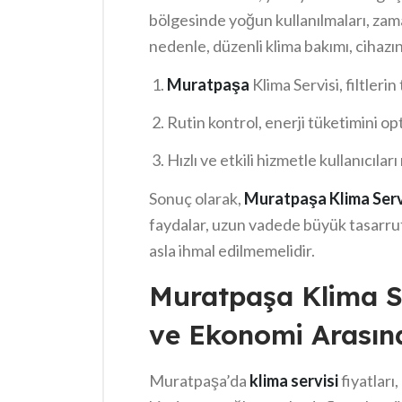
bölgesinde yoğun kullanılmaları, zam
nedenle, düzenli klima bakımı, cihazın
Profesyonel bir bakım servisi, olası a
Muratpaşa
Klima Servisi, filtlerin
tasarrufu sağlar. Günümüzde bu servi
Rutin kontrol, enerji tüketimini o
geliyor:
Hızlı ve etkili hizmetle kullanıcıla
Sonuç olarak,
Muratpaşa Klima Servi
faydalar, uzun vadede büyük tasarruf
asla ihmal edilmemelidir.
Muratpaşa Klima Ser
ve Ekonomi Arası
Muratpaşa’da
klima servisi
fiyatları