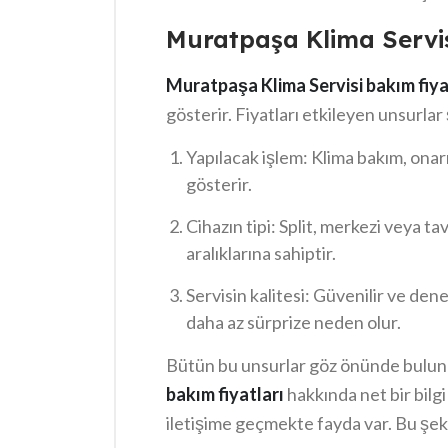
bakım, cihazınızın ömrünü uzatmak için
Muratpaşa Klima Servis
yapılması önerilen bu bakımlar, aynı z
sağlar.
Muratpaşa Klima Servisi bakım fiya
gösterir. Fiyatları etkileyen unsurlar 
Yapılacak işlem: Klima bakım, onarı
gösterir.
Cihazın tipi: Split, merkezi veya tava
aralıklarına sahiptir.
Servisin kalitesi: Güvenilir ve dene
daha az sürprize neden olur.
Bütün bu unsurlar göz önünde bulu
bakım fiyatları
hakkında net bir bilgi
iletişime geçmekte fayda var. Bu şeki