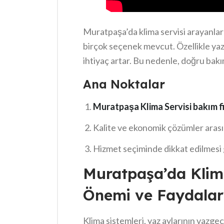
Muratpaşa’da klima servisi arayanlar
birçok seçenek mevcut. Özellikle yaz 
ihtiyaç artar. Bu nedenle, doğru bakı
Muratpaşa Klima Servisi bakım fiya
Ana Noktalar
gösterir. Ekonomik çözümler arayanl
bütçelerine hem de ihtiyacına uygun s
Muratpaşa Klima Servisi bakım fi
fiyatlarının detaylarını ve seçim yap
Kalite ve ekonomik çözümler arası
inceleyeceğiz.
Hizmet seçiminde dikkat edilmesi g
Muratpaşa’da Klim
Önemi ve Faydalar
Klima sistemleri, yaz aylarının vazge