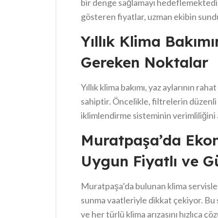
bir denge sağlamayı hedeflemektedir.
gösteren fiyatlar, uzman ekibin sundu
uygun fiyatlı hizmet tercih edenler iç
Yıllık Klima Bakım
yaz aylarında yoğun talep nedeniyle fiy
Gereken Noktalar
mutlaka bizimle iletişime geçin. Böyl
hakkında net bir fikir edinebilirsiniz.
Yıllık klima bakımı, yaz aylarının raha
sahiptir. Öncelikle, filtrelerin düzen
iklimlendirme sisteminin verimliliğini a
bakım fiyatları
da bu süreçte önemli b
Muratpaşa’da Ekon
kontrol edilmeli ve gerekli tamirler ya
Uygun Fiyatlı ve Gü
atlanmamalıdır. Böylece, klimanızın
Muratpaşa’da bulunan klima servisleri
sunma vaatleriyle dikkat çekiyor. Bu 
ve her türlü klima arızasını hızlıca 