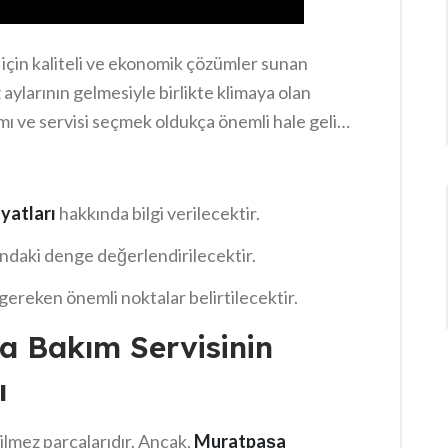
 için kaliteli ve ekonomik çözümler sunan
aylarının gelmesiyle birlikte klimaya olan
mı ve servisi seçmek oldukça önemli hale gelir.
tları
, hizmetin kalitesine göre değişiklik
ar, doğru yerlerde araştırma yaparak hem
eçenekleri bulabilirler. Bu yazıda, bakım
yatları
hakkında bilgi verilecektir.
arken nelere dikkat edilmesi gerektiğini
ndaki denge değerlendirilecektir.
ereken önemli noktalar belirtilecektir.
a Bakım Servisinin
ı
çilmez parçalarıdır. Ancak,
Muratpaşa