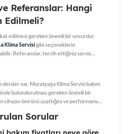
ve Referanslar: Hangi
h Edilmeli?
kkat edilmesi gereken önemli bir unsurdur.
 Klima Servisi
gibi seçeneklerin
bilir. Referanslar, tercih ettiğiniz servis
ve güvenilirliği sorgulamanıza olanak tanır. İyi
makla kalmaz, aynı zamanda müşteri
 nedenle, doğru tercihi yapabilmek için
şlı dersler var. Muratpaşa Klima Servisi bakım
önünde bulundurulması gereken önemli bir
n cihazın ömrünü uzattığını ve performansını
ptırmak, ileride karşılaşabileceğiniz olası
rulan Sorular
. Ne var ki, bu fiyatların değişken
lısınız. Sonuç olarak, hem ekonomik hem de
i bakım fiyatları neye göre