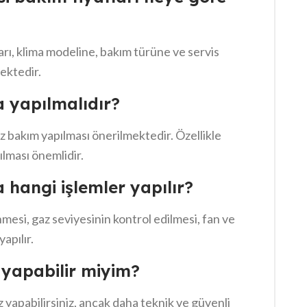
 süreçlerini ihmal etmemek gerektiğini
rı, klima modeline, bakım türüne ve servis
ektedir.
a yapılmalıdır?
kez bakım yapılması önerilmektedir. Özellikle
ılması önemlidir.
 hangi işlemler yapılır?
mesi, gaz seviyesinin kontrol edilmesi, fan ve
apılır.
yapabilir miyim?
iz yapabilirsiniz, ancak daha teknik ve güvenli