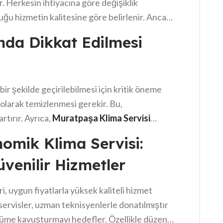
 Herkesin ihtiyacına göre değişiklik
ğu hizmetin kalitesine göre belirlenir. Ancak,
in de alternatifler bulunmaktadır. Özellikle
ında Dikkat Edilmesi
atlar artabilir. Detaylı bilgi almak için
ece,
Muratpaşa klima servisi
bakım fiyatları
t bir şekilde geçirilebilmesi için kritik öneme
li olarak temizlenmesi gerekir. Bu,
rtırır. Ayrıca,
Muratpaşa Klima Servisi
ir rol oynar. Bakım sırasında, gaz seviyeleri
omik Klima Servisi:
pılmalıdır. Son olarak, dış ünite temizliği
venilir Hizmetler
 ömrünü uzatmış olursunuz.
, uygun fiyatlarla yüksek kaliteli hizmet
servisler, uzman teknisyenlerle donatılmıştır
çözüme kavuşturmayı hedefler. Özellikle düzenli