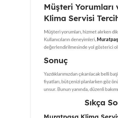
seçiminizi yapabilirsiniz.
Müşteri Yorumları 
Klima Servisi Terci
Müşteri yorumları, hizmet alırken di
Kullanıcıların deneyimleri,
Muratpaşa
değerlendirilmesinde yol gösterici ola
hakkında size fikir verirken, kaliteyi 
Sonuç
bir servis, yalnızca uygun fiyat sun
memnuniyetini de ön planda tutar. Bu
Yazdıklarımızdan çıkarılacak belli ba
mutlaka yorumları incelemelisiniz.
fiyatları, bütçenizi planlarken göz 
unsur. Bunun yanında, düzenli bakımı
artırdığını unutmamak gerek. Bakım ya
Sıkça So
sorunların da önüne geçmek için kritik
olabileceğini göz önünde bulundurma
Muratpaşa Klima Servis