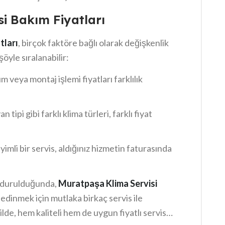
 kritik öneme sahiptir. Yılda en az bir defa
i Bakım Fiyatları
amanda enerji verimliliğini artırarak tasarruf
tları
, birçok faktöre bağlı olarak değişkenlik
şöyle sıralanabilir:
m veya montaj işlemi fiyatları farklılık
n tipi gibi farklı klima türleri, farklı fiyat
yimli bir servis, aldığınız hizmetin faturasında
ndurulduğunda,
Muratpaşa Klima Servisi
 edinmek için mutlaka birkaç servis ile
lde, hem kaliteli hem de uygun fiyatlı servis