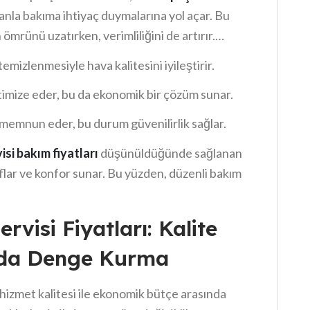
anla bakıma ihtiyaç duymalarına yol açar. Bu
 ömrünü uzatırken, verimliliğini de artırır.
rızaları önceden tespit eder. Böylece, enerji
 temizlenmesiyle hava kalitesini iyileştirir.
slerin sağladığı avantajlar daha görünür hale
ptimize eder, bu da ekonomik bir çözüm sunar.
rı memnun eder, bu durum güvenilirlik sağlar.
si bakım fiyatları
düşünüldüğünde sağlanan
lar ve konfor sunar. Bu yüzden, düzenli bakım
visi Fiyatları: Kalite
nda Denge Kurma
, hizmet kalitesi ile ekonomik bütçe arasında