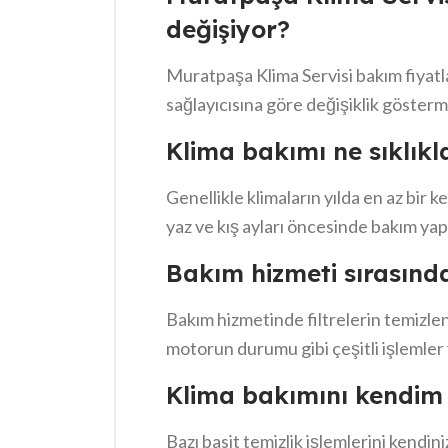
verimli bir klima kullanımı için bakım
değişiyor?
düşünüyorum.
Muratpaşa Klima Servisi bakım fiyatla
sağlayıcısına göre değişiklik gösterm
Klima bakımı ne sıklıkl
Genellikle klimaların yılda en az bir 
yaz ve kış ayları öncesinde bakım yap
Bakım hizmeti sırasında
Bakım hizmetinde filtrelerin temizlen
motorun durumu gibi çeşitli işlemler y
Klima bakımını kendim 
Bazı basit temizlik işlemlerini kendin