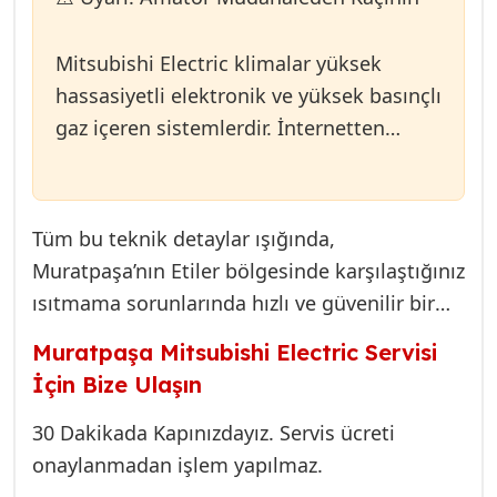
çözmeye yönlendirilir. Eğer defrost sensörü
arızalıysa veya dış ünite fanı doğru
Mitsubishi Electric klimalar yüksek
çalışmıyorsa (fan motoru kapasitör kaybı),
hassasiyetli elektronik ve yüksek basınçlı
cihaz gereğinden uzun süre defrostta kalabilir
gaz içeren sistemlerdir. İnternetten
veya sürekli bu döngüye girebilir. Sonuç:
izlenen videolarla yapılan amatör
İçeriye sıcak hava gelmez.
müdahaleler, gaz kaçağının büyümesine,
elektronik kartın kalıcı olarak hasar
Tüm bu teknik detaylar ışığında,
görmesine veya cihazın tamamen
Muratpaşa’nın Etiler bölgesinde karşılaştığınız
kullanılamaz hale gelmesine neden
ısıtmama sorunlarında hızlı ve güvenilir bir
olabilir. Isıtma sorunlarında doğru ölçüm
çözüme ulaşmak için uzman desteği almanız
Muratpaşa Mitsubishi Electric Servisi
cihazları (manifold, multimetre) ve
hayati önem taşır. Bizim görevimiz, arızayı
İçin Bize Ulaşın
teknik uzmanlık şarttır.
sadece gidermek değil, aynı zamanda
gelecekte aynı sorunun yaşanmaması için
30 Dakikada Kapınızdayız. Servis ücreti
gerekli önleyici tedbirleri almaktır.
onaylanmadan işlem yapılmaz.