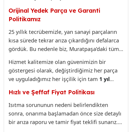
hizmetin garantisidir. Özellikle Mitsubishi
Orijinal Yedek Parça ve Garanti
Electric gibi premium markalarda kullanılan
Politikamız
parçanın kalitesi, klimanın ömrünü ve
performansını doğrudan etkiler.
25 yıllık tecrübemizle, yan sanayi parçaların
kısa sürede tekrar arıza çıkardığını defalarca
gördük. Bu nedenle biz, Muratpaşa’daki tüm
Mitsubishi Electric servis ve tamir
Hizmet kalitemize olan güvenimizin bir
işlemlerimizde sadece orijinal veya üretici
göstergesi olarak, değiştirdiğimiz her parça
onaylı (OEM) yedek parçalar kullanırız. Bu,
ve uyguladığımız her işçilik için tam
1 yıl
özellikle Dört Yollu Vana, Kompresör
garanti
veriyoruz. Bu garanti, size sadece
Kapasitörleri ve Elektronik Kart Röleleri gibi
Hızlı ve Şeffaf Fiyat Politikası
bugün değil, tüm kış boyunca iç huzuruyla
kritik bileşenler için vazgeçilmez bir
ısınma imkanı sunar.
Isıtma sorununun nedeni belirlendikten
prensibimizdir.
sonra, onarıma başlamadan önce size detaylı
bir arıza raporu ve tamir fiyat teklifi sunarız.
Gizli maliyetler ve sürpriz faturalar bizim