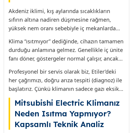
teknik analiz gerektirir.
açıklayacak ve bu durumlarda nasıl kesin ve
Akdeniz iklimi, kış aylarında sıcaklıkların
kalıcı çözümler ürettiğimizi anlatacağız.
sıfırın altına nadiren düşmesine rağmen,
Amacımız, klimanızın yeniden fabrika
yüksek nem oranı sebebiyle iç mekanlarda
ayarlarına yakın verimlilikle çalışmasını
ciddi bir üşüme hissine neden olur. Etiler’deki
sağlamaktır.
Klima “ısıtmıyor” dediğinde, cihazın tamamen
konutların büyük çoğunluğunda Mitsubishi
durduğu anlamına gelmez. Genellikle iç ünite
Electric klimalar, yüksek enerji verimliliği (COP
fanı döner, göstergeler normal çalışır, ancak
değerleri) ve hızlı ısıtma kapasiteleri
beklenen sıcak hava üflenmez. Bu durum,
sayesinde birincil ısıtma kaynağı olarak tercih
Profesyonel bir servis olarak biz, Etiler’deki
kullanıcılarda büyük bir hayal kırıklığı yaratır.
edilir. Bu cihazlar, dış üniteden aldıkları ısıyı iç
her çağrımızı, doğru arıza tespiti (diagnoz) ile
Arızanın kaynağını bulmak için sistemin
mekana transfer ederek çalışır (Isı Pompası
başlatırız. Çünkü klimanın sadece gazı eksik
soğutma döngüsünü tersine çeviren kritik
Prensibi).
olabilir veya çok daha karmaşık bir elektronik
parçalara odaklanmak gerekir. Bu kritik
Mitsubishi Electric Klimanız
kart arızası söz konusu olabilir. Yanlış teşhis,
parçaların başında Gaz Basıncı, Dört Yollu
Neden Isıtma Yapmıyor?
hem zaman hem de para kaybı demektir.
Vana ve Kontrol Kartı gelir.
Kapsamlı Teknik Analiz