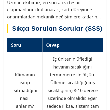
Uzman ekibimiz, en son arıza tespit
çalışma prensibimizde yer almaz. Etiler
ekipmanlarını kullanarak, kart düzeyinde
bölgesine özel hızlı servis ağımız sayesinde,
onarımlardan mekanik değişimlere kadar her
kış ortasında klimasız kalma sürenizi
türlü arızayı yerinde ve hızla çözebilir. Eğer
minimuma indiririz.
Sıkça Sorulan Sorular (SSS)
Antalya Geneli bölgesinde hizmet arıyorsanız,
çözüm ortağımız Antalya Klima Teknik ile
Soru
Cevap
iletişime geçebilirsiniz. Biz, daima yerel ve
güvenilir çözümler sunmayı hedefliyoruz.
İç ünitenin üflediği
havanın sıcaklığını
Klimamın
termometre ile ölçün.
ısıtıp
Üfleme sıcaklığı (giriş
ısıtmadığını
sıcaklığının) 8-10 derece
nasıl
üzerinde olmalıdır. Eğer
anlarım?
sadece ılıksa, sistem tam