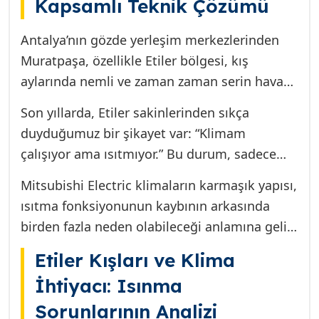
Kapsamlı Teknik Çözümü
Antalya’nın gözde yerleşim merkezlerinden
Muratpaşa, özellikle Etiler bölgesi, kış
aylarında nemli ve zaman zaman serin hava
koşullarıyla karşılaşır. Evlerinizde konforlu ve
Son yıllarda, Etiler sakinlerinden sıkça
sağlıklı bir yaşam sürmeniz, büyük ölçüde
duyduğumuz bir şikayet var: “Klimam
güvenilir bir ısıtma sistemine bağlıdır.
çalışıyor ama ısıtmıyor.” Bu durum, sadece
Mitsubishi Electric gibi üstün teknolojiye
konforunuzu bozmakla kalmaz, aynı zamanda
sahip bir klimanın varlığı büyük bir rahatlık
Mitsubishi Electric klimaların karmaşık yapısı,
cihazın sürekli çalışıp yetersiz performans
sunar. Ancak, en iyi markalar bile zaman
ısıtma fonksiyonunun kaybının arkasında
göstermesi nedeniyle enerji faturalarınızın da
zaman teknik arızalar verebilir.
birden fazla neden olabileceği anlamına gelir.
beklenmedik şekilde artmasına yol açar. Bir
Bu makalede, Etiler bölgesindeki
Klima Ustası ve SEO uzmanı olarak 25 yıllık
Etiler Kışları ve Klima
kullanıcılarımızın karşılaştığı “ısıtmama”
tecrübemle biliyorum ki, bu tip arızalar
İhtiyacı: Isınma
problemini A’dan Z’ye inceleyecek, arızanın en
yüzeysel bir temizlikle çözülemez; köklü bir
Sorunlarının Analizi
yaygın nedenlerini teknik detaylarıyla