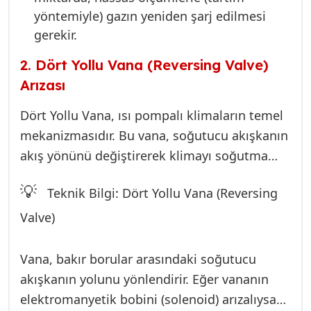
zorlanır ve enerji tüketimi artar.
yöntemiyle) gazın yeniden şarj edilmesi
gerekir.
2. Dört Yollu Vana (Reversing Valve)
Arızası
Dört Yollu Vana, ısı pompalı klimaların temel
mekanizmasıdır. Bu vana, soğutucu akışkanın
akış yönünü değiştirerek klimayı soğutma
modundan ısıtma moduna veya tam tersine
💡
Teknik Bilgi: Dört Yollu Vana (Reversing
geçirir. Isıtma moduna geçmek için bobininin
enerjilenmesi ve içerideki pistonun pozisyon
Valve)
değiştirmesi gerekir.
Vana, bakır borular arasındaki soğutucu
akışkanın yolunu yönlendirir. Eğer vananın
elektromanyetik bobini (solenoid) arızalıysa