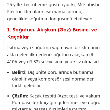
25 yıllık tecrübemiz gösteriyor ki, Mitsubishi
Electric klimaların ısıtmama sorunu,
genellikle soğutma döngüsünü etkileyen
temel mekanik veya elektronik bileşenlerin
1. Soğutucu Akışkan (Gaz) Basıncı ve
hatasıdır. İşte en yaygın ve teknik nedenler:
Kaçaklar
Isıtma veya soğutma yapmayan bir klimanın
akla gelen ilk nedeni soğutucu akışkan (R-
410A veya R-32) seviyesinin yetersiz olmasıdır.
Klima ısıtmak için dışarıdaki havadan ısıyı
Belirti:
Dış ünite borularında buzlanma
çeker. Eğer sistemde gaz kaçağı varsa,
olabilir veya kompresör sesi normalden
kompresör yeterli basınç farkını (delta P)
farklı gelebilir.
oluşturamaz. Bu da iç ünitedeki serpantin
Çözüm:
Kaçak tespiti (Azot testi ve Vakum
sıcaklığının yükselmesini engeller. Basınç
Pompası ile), kaçağın giderilmesi ve doğru
düşük olduğu için kompresör gereksiz yere
miktarda, hassas ölçümlerle (tartım