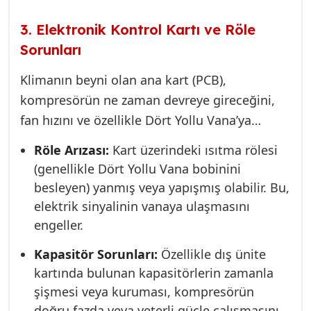
veya piston mekanik olarak sıkışmışsa, klima
ısıtma emrini almasına rağmen akışı tersine
3. Elektronik Kontrol Kartı ve Röle
çeviremez. Genellikle bu durumda cihaz
Sorunları
soğutma modunda kalır ve sıcak hava
Klimanın beyni olan ana kart (PCB),
beklerken soğuk hava üfler.
kompresörün ne zaman devreye gireceğini,
fan hızını ve özellikle Dört Yollu Vana’ya
elektrik gönderip göndermeyeceğini kontrol
Röle Arızası:
Kart üzerindeki ısıtma rölesi
eder. Isıtma devreye girerken yükü çeken en
(genellikle Dört Yollu Vana bobinini
kritik parça kart üzerindeki *rölelerdir*.
besleyen) yanmış veya yapışmış olabilir. Bu,
elektrik sinyalinin vanaya ulaşmasını
engeller.
Kapasitör Sorunları:
Özellikle dış ünite
kartında bulunan kapasitörlerin zamanla
şişmesi veya kuruması, kompresörün
doğru fazda veya yeterli güçle çalışmasını