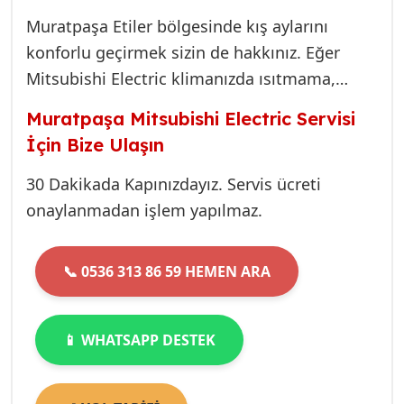
Muratpaşa Etiler bölgesinde kış aylarını
konforlu geçirmek sizin de hakkınız. Eğer
Mitsubishi Electric klimanızda ısıtmama,
düşük performans veya beklenmedik arıza
Muratpaşa Mitsubishi Electric Servisi
sinyalleri görüyorsanız, teknik bilgi ve
İçin Bize Ulaşın
tecrübemizle hizmetinizdeyiz. Hızlı ve
garantili çözümler için hemen bize ulaşın.
30 Dakikada Kapınızdayız. Servis ücreti
onaylanmadan işlem yapılmaz.
📞 0536 313 86 59 HEMEN ARA
📱 WHATSAPP DESTEK