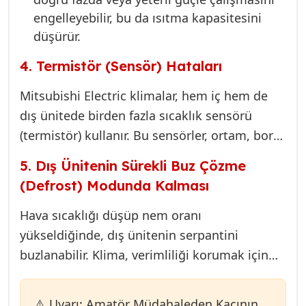
engelleyebilir, bu da ısıtma kapasitesini
düşürür.
4. Termistör (Sensör) Hataları
Mitsubishi Electric klimalar, hem iç hem de
dış ünitede birden fazla sıcaklık sensörü
(termistör) kullanır. Bu sensörler, ortam, boru
ve dış hava sıcaklıklarını ölçerek kartın
5. Dış Ünitenin Sürekli Buz Çözme
çalışma mantığını belirler. Eğer boru sensörü
(Defrost) Modunda Kalması
(pipe sensor) yanlış okuma yaparsa (örneğin,
gerçekte soğuk olmasına rağmen sıcak
Hava sıcaklığı düşüp nem oranı
okuyorsa), kart, kompresörü veya ısıtma
yükseldiğinde, dış ünitenin serpantini
döngüsünü erken durdurabilir veya hiç
buzlanabilir. Klima, verimliliği korumak için
başlatmayabilir. Bu, klimanın sürekli devreye
otomatik olarak defrost moduna geçer. Bu
girip çıkmasına yol açar.
modda ısıtma durdurulur ve enerji buzları
⚠️ Uyarı: Amatör Müdahaleden Kaçının