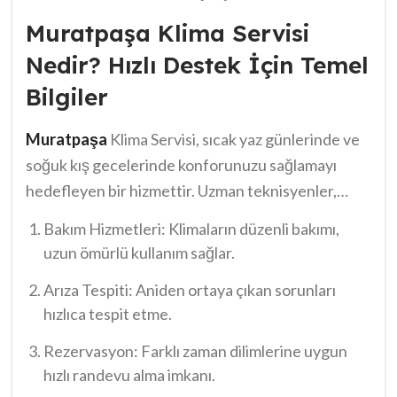
sorunlarınızı en kısa sürede halletmek için gerekli
Muratpaşa Klima Servisi
adımları atabilirsiniz.
Nedir? Hızlı Destek İçin Temel
Bilgiler
Muratpaşa
Klima Servisi, sıcak yaz günlerinde ve
soğuk kış gecelerinde konforunuzu sağlamayı
hedefleyen bir hizmettir. Uzman teknisyenler,
arızalı ya da bakım gerektiren klimalarınıza hızlı
Bakım Hizmetleri: Klimaların düzenli bakımı,
müdahale ederek, performanslarını artırır. Ancak
uzun ömürlü kullanım sağlar.
bu süreçte, müşterilerin kaliteli hizmet alması
Arıza Tespiti: Aniden ortaya çıkan sorunları
oldukça önemlidir. İşte
Muratpaşa
Klima
hızlıca tespit etme.
Servisi’nin sunduğu temel hizmetler:
Rezervasyon: Farklı zaman dilimlerine uygun
hızlı randevu alma imkanı.