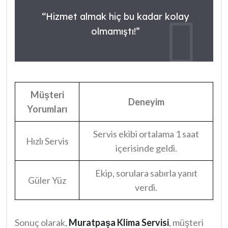
bulundu. Diğerleri ise servis ekiplerinin güler yüzlü
“Hizmet almak hiç bu kadar kolay
ve bilgi dolu olduğunu belirtiyor. “Muratpaşa Klima
olmamıştı!”
Servisi telefon numarası” ile ulaşım kolaylığı
sağlıyor. Bu nedenle, birçok kişi tercihlerini bu
servisten yana kullanıyor.
Müşteri
Deneyim
Yorumları
Servis ekibi ortalama 1 saat
Hızlı Servis
içerisinde geldi.
Ekip, sorulara sabırla yanıt
Güler Yüz
verdi.
Sonuç olarak,
Muratpaşa Klima Servisi
, müşteri