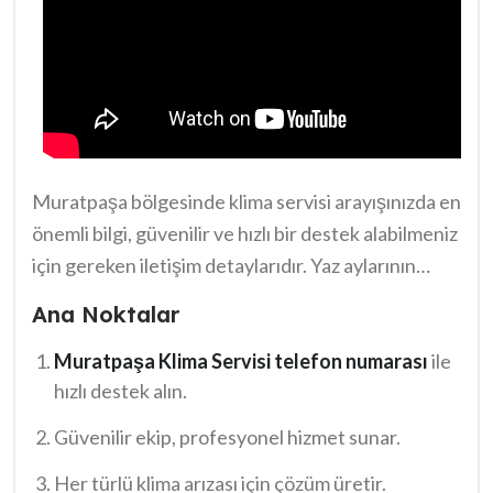
Muratpaşa bölgesinde klima servisi arayışınızda en
önemli bilgi, güvenilir ve hızlı bir destek alabilmeniz
için gereken iletişim detaylarıdır. Yaz aylarının
sıcak günlerinde ya da kışın soğuk havalarda,
Ana Noktalar
klimalarınızın aksamadan çalışması için
profesyonel bir destek şarttır. Bu noktada, ihtiyaç
Muratpaşa Klima Servisi telefon numarası
ile
hızlı destek alın.
duyduğunuz her an ulaşabileceğiniz
Muratpaşa
Klima Servisi telefon numarası
sizlere zamanında
Güvenilir ekip, profesyonel hizmet sunar.
müdahale yaparak konforlu bir ortam
Her türlü klima arızası için çözüm üretir.
sağlamaktadır. Hızlı ve etkili çözümlerle, klima