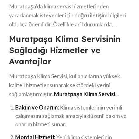
Muratpaşa’da klima servis hizmetlerinden
Unutmayın ki, iyi bir servis yalnızca arıza onarımları
yararlanmak isteyenler için doğru iletişim bilgileri
değil,
periyodik bakım
hizmetleri de sunmalıdır. O
oldukça önemlidir. Özellikle acil durumlarda,
nedenle,
Muratpaşa klima servisi telefon
Muratpaşa Klima Servisi telefon numarası
numarası
alarak iletişime geçmek akıllıca bir adım
Muratpaşa Klima Servisinin
bulmak zaman alıcı olabilir. Bu durumu önlemek
olabilir.
Sağladığı Hizmetler ve
için, yerel işletmelerin web siteleri ya da sosyal
Avantajlar
medya hesaplarına göz atabilirsiniz. Ayrıca, telefon
rehberlerinde veya çevrimiçi dizinlerde bu bilgiyi
Muratpaşa Klima Servisi, kullanıcılarına yüksek
kolayca elde etmek mümkün. Ancak her zaman
kaliteli hizmetler sunarak sektördeki yerini
güncel ve doğru numaraya ulaştığınızdan emin
sağlamlaştırmıştır.
Muratpaşa Klima Servisi
olun. Unutmayın,
Muratpaşa Klima Servisi
telefon numarası
ile kolay erişim sağlamak
telefon numarası
ile uzman ekibinize hızla
Bakım ve Onarım:
Klima sistemlerinin verimli
mümkündür. Sunulan başlıca hizmetler arasında:
ulaşabilirsiniz.
çalışmasını sağlamak amacıyla düzenli bakım ve
onarım hizmeti sunar.
Montaj Hizmeti:
Yeni klima sistemlerinin