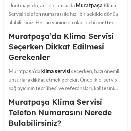
Unutmayın ki, acil durumlarda
Muratpaşa
Klima
Servisi telefon numarası ile hızlı bir şekilde dönüş
alabilirsiniz. Her an yanınızda olan bu hizmetten
faydalanmak için, detayları öğrenmek önemlidir.
Muratpaşa’da Klima Servisi
Seçerken Dikkat Edilmesi
Gerekenler
Muratpaşa’da
klima servisi
seçerken, bazı önemli
unsurlara dikkat etmek gerekir. Öncelikle, servis
sağlayıcının tecrübesi ve referansları, kalitesini
belirlemede kritik rol oynar. Ayrıca, sunulan
Muratpaşa Klima Servisi
hizmetlerin kapsamı ve fiyatlandırma yapısı
Telefon Numarasını Nerede
hakkında bilgi sahibi olmak faydalı olacaktır.
Bulabilirsiniz?
Alternatifleri değerlendirirken, müşteri
yorumlarını analiz etmek de işinizi kolaylaştırır.