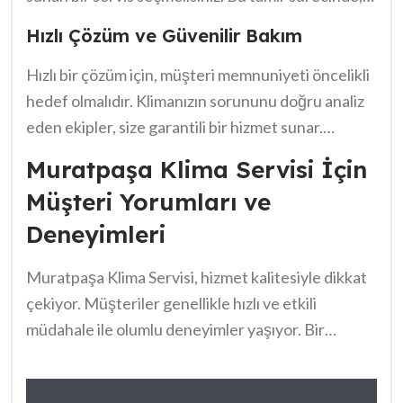
deneyimli teknisyenler, klimanızın problem
Hızlı Çözüm ve Güvenilir Bakım
kaynağını tespit ederek işinizi kolaylaştırır. Ayrıca,
klima
bakımında doğru parçaların kullanılması,
Hızlı bir çözüm için, müşteri memnuniyeti öncelikli
onarımın kalitesini artırır. Unutmayın, bu süreçte
hedef olmalıdır. Klimanızın sorununu doğru analiz
hızlılık ve güvenilirlik çok önemli. Doğru teknik bilgi
eden ekipler, size garantili bir hizmet sunar.
ve deneyim, sizin için büyük bir avantaj sağlar. En
Güvenilir bir
onarım
süreci, klimanızın ömrünü
Muratpaşa Klima Servisi İçin
doğru seçimi yapmak için
Muratpaşa Klima
uzatır. Ayrıca, düzenli bakım yaptırmak, uzun vadeli
Müşteri Yorumları ve
Servisi telefon numarası
bu nedenle dikkate
sorunları önler.
Deneyimleri
alınmalıdır.
Muratpaşa Klima Servisi, hizmet kalitesiyle dikkat
çekiyor. Müşteriler genellikle hızlı ve etkili
müdahale ile olumlu deneyimler yaşıyor. Bir
kullanıcı, “Hizmet oldukça profesyoneldi, kısa
sürede yönlendirme yaptılar” şeklinde yorumda