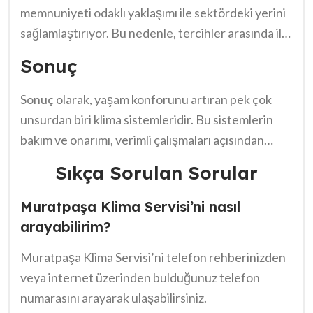
memnuniyeti odaklı yaklaşımı ile sektördeki yerini
sağlamlaştırıyor. Bu nedenle, tercihler arasında ilk
sırada yer alıyor.
Sonuç
Sonuç olarak, yaşam konforunu artıran pek çok
unsurdan biri klima sistemleridir. Bu sistemlerin
bakım ve onarımı, verimli çalışmaları açısından
büyük önem taşır. Özelikle yaz aylarında serin bir
Sıkça Sorulan Sorular
ortamın sağlanması için profesyonel destek almak
gerekir. Muratpaşa Klima Servisi telefon numarası
Muratpaşa Klima Servisi’ni nasıl
ile iletişime geçmek, bu konuda alabileceğiniz en
arayabilirim?
doğru adımlardan biridir. Böylece klimanızın
Muratpaşa Klima Servisi’ni telefon rehberinizden
sorunsuz bir şekilde çalışmasını sağlayabilir ve yaz
veya internet üzerinden bulduğunuz telefon
aylarının tadını çıkarabilirsiniz. Unutmayın, sağlıklı
numarasını arayarak ulaşabilirsiniz.
bir ortam için düzenli bakım şarttır.