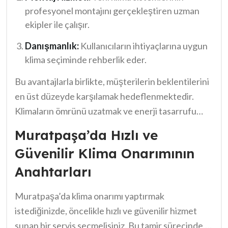
profesyonel montajını gerçekleştiren uzman
ekipler ile çalışır.
Danışmanlık:
Kullanıcıların ihtiyaçlarına uygun
klima seçiminde rehberlik eder.
Bu avantajlarla birlikte, müşterilerin beklentilerini
en üst düzeyde karşılamak hedeflenmektedir.
Klimaların ömrünü uzatmak ve enerji tasarrufu
sağlamak için cemaatten gelen geri bildirimler
Muratpaşa’da Hızlı ve
dikkate alınır. Sonuç olarak, Muratpaşa Klima
Güvenilir Klima Onarımının
Servisi, müşteri memnuniyetini ön planda tutarak
Anahtarları
güvenilir bir hizmet sunar.
Muratpaşa’da klima onarımı yaptırmak
istediğinizde, öncelikle hızlı ve güvenilir hizmet
sunan bir servis seçmelisiniz. Bu tamir sürecinde,