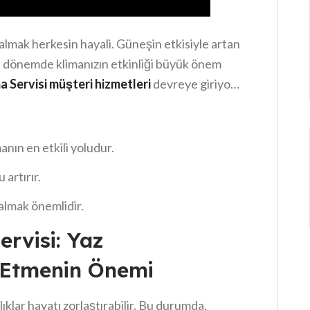
kalmak herkesin hayali. Güneşin etkisiyle artan
. Bu dönemde klimanızın etkinliği büyük önem
 Servisi müşteri hizmetleri
devreye giriyor.
ızın uzun ömürlü olmasını sağlayacaktır.
mak ve serinlemek mümkündür.
anın en etkili yoludur.
 artırır.
almak önemlidir.
rvisi: Yaz
ş Etmenin Önemi
ıklar hayatı zorlaştırabilir. Bu durumda,