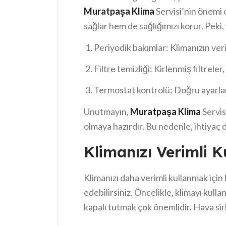
Muratpaşa
Klima
Servisi’nin önemi 
sağlar hem de sağlığımızı korur. Peki,
neler yapmalısınız? İşte bazı önemli n
Periyodik bakımlar: Klimanızın veri
Filtre temizliği: Kirlenmiş filtreler
Termostat kontrolü: Doğru ayarlarl
Unutmayın,
Muratpaşa
Klima
Servis
olmaya hazırdır. Bu nedenle, ihtiya
Klimanızı Verimli 
Klimanızı daha verimli kullanmak için b
edebilirsiniz. Öncelikle, klimayı kul
kapalı tutmak çok önemlidir. Hava si
alabilirsiniz. Ayrıca,
Muratpaşa
bölge