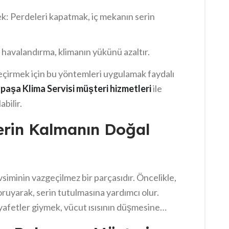
k: Perdeleri kapatmak, iç mekanın serin
i havalandırma, klimanın yükünü azaltır.
geçirmek için bu yöntemleri uygulamak faydalı
aşa Klima Servisi müşteri hizmetleri
ile
bilir.
erin Kalmanın Doğal
siminin vazgeçilmez bir parçasıdır. Öncelikle,
ruyarak, serin tutulmasına yardımcı olur.
ıyafetler giymek, vücut ısısının düşmesine
abah ve akşam saatlerinde dışarıda zaman