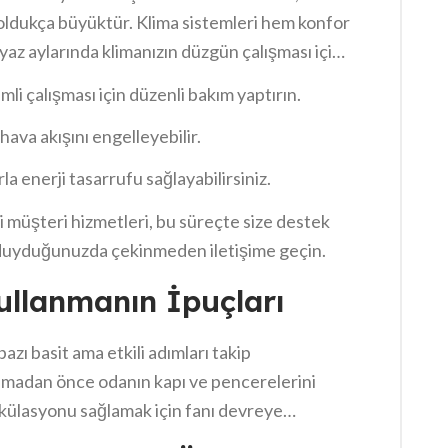
oldukça büyüktür. Klima sistemleri hem konfor
 yaz aylarında klimanızın düzgün çalışması için
oktalar:
mli çalışması için düzenli bakım yaptırın.
, hava akışını engelleyebilir.
a enerji tasarrufu sağlayabilirsiniz.
i müşteri hizmetleri, bu süreçte size destek
ç duyduğunuzda çekinmeden iletişime geçin.
Kullanmanın İpuçları
azı basit ama etkili adımları takip
lanmadan önce odanın kapı ve pencerelerini
rkülasyonu sağlamak için fanı devreye
sindeki sıcak havalara karşı iyi bir
klima