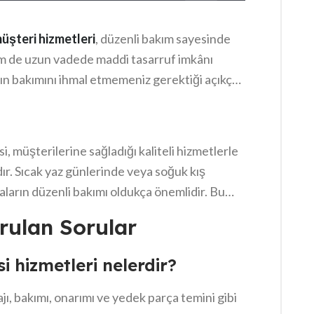
üşteri hizmetleri
, düzenli bakım sayesinde
em de uzun vadede maddi tasarruf imkânı
ın bakımını ihmal etmemeniz gerektiği açıkça
, müşterilerine sağladığı kaliteli hizmetlerle
ır. Sıcak yaz günlerinde veya soğuk kış
maların düzenli bakımı oldukça önemlidir. Bu
da müdahale ederek, sorunsuz bir deneyim
rulan Sorular
 hizmetleri ile her an yanınızda olduklarını
kları hizmetlerin yanı sıra, müşteri
 hizmetleri nelerdir?
kkat çekici. Böylelikle, Muratpaşa Klima
atik hem de güvenilir bir çözüm arayanlar için
ı, bakımı, onarımı ve yedek parça temini gibi