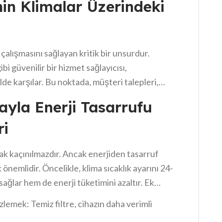
nin Klimalar Üzerindeki
 sıcak saatlerinde dışarıda kalmak, enerji
a servisi
ile düzenli controllar yapılmalıdır.
 çalışmasını sağlayan kritik bir unsurdur.
ibi güvenilir bir hizmet sağlayıcısı,
ekilde karşılar. Bu noktada, müşteri talepleri,
 sağlar. Ancak, bazen kullanıcıların teknik
ayla Enerji Tasarrufu
 mümkündür. İyi bir iletişim ve bilgi akışı ile,
ri
i müşteri hizmetleri, klimaların performansını
r.
k kaçınılmazdır. Ancak enerjiden tasarruf
 önemlidir. Öncelikle, klima sıcaklık ayarını 24-
ağlar hem de enerji tüketimini azaltır. Ek
bırakmamak gerekir. Geceleri serin havadan
izlemek: Temiz filtre, cihazın daha verimli
r. Son olarak, düzenli bakım ve filtre değişimi