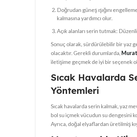
ile cihazın verimliliği artırılabilir.
Doğrudan güneş ışığını engelleme
kalmasına yardımcı olur.
Açık alanları serin tutmak: Düzenl
Sonuç olarak, sürdürülebilir bir yaz 
olacaktır. Gerekli durumlarda,
Muratp
iletişime geçmek de iyi bir seçenek ola
Sıcak Havalarda S
Yöntemleri
Sıcak havalarda serin kalmak, yaz mev
bol su içmek vücudun su dengesini ko
Ayrıca, doğal elyaflardan üretilmiş k
katkı sağlar. Havanın serin olduğu s