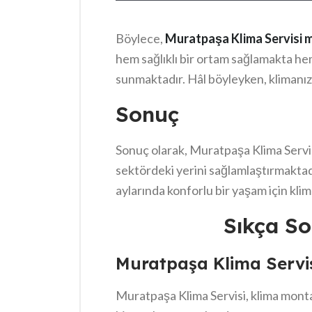
Böylece,
Muratpaşa Klima Servisi m
hem sağlıklı bir ortam sağlamakta h
sunmaktadır. Hâl böyleyken, klimanız
görülmektedir.
Sonuç
Sonuç olarak, Muratpaşa Klima Servisi
sektördeki yerini sağlamlaştırmaktad
aylarında konforlu bir yaşam için kli
nedenle, yetkin ekipleriyle zamanın
Sıkça So
sunmayı hedefliyorlar. Ayrıca, müşteri
hissettiriyorlar. Bu bağlamda, sağladı
Muratpaşa Klima Servisi
memnuniyetine verdikleri değer de di
Servisi’nin sunduğu hizmetler hem pr
Muratpaşa Klima Servisi, klima montaj
ideal bir tercih oluyor.