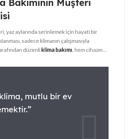
a Bakımının Müşteri
 pencereleri açık bırakarak hava akımı sağlamak,
isi
, ihtiyaç halinde
Muratpaşa Klima Servisi
olabilir.
, yaz aylarında serinlemek için hayati bir
ılanması, sadece klimanın çalışmasıyla
arafından düzenli
klima bakımı
, hem cihazın
nuniyetini artırıyor. Bakım işlemleri
enerji verimliliğini artırırken arıza risklerini de
l hizmet almak, kullanıcıların güvenlik hissini
klima, mutlu bir ev
mektir.”