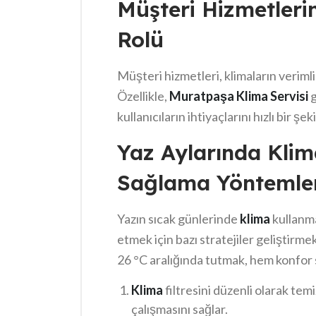
Müşteri Hizmetleri
bakımı yaptırmak gereklidir. Günün en
Rolü
tüketimini artırabilir. Son olarak,
klim
Müşteri hizmetleri, klimaların verimli
Özellikle,
Muratpaşa Klima Servisi
g
kullanıcıların ihtiyaçlarını hızlı bir ş
sorunların çözümünde hız ve doğruluk
Yaz Aylarında Klim
terimlere dair kafa karışıklığı yaşaması
Sağlama Yöntemle
bu sorunlar aşılabilir. Sonuçta, etkil
artırmada önemli bir rol oynamaktadı
Yazın sıcak günlerinde
klima
kullanma
etmek için bazı stratejiler geliştirmek
26 °C aralığında tutmak, hem konfor s
olarak, pencereleri ve kapıları açık 
Klima
filtresini düzenli olarak tem
faydalanmak, gündüz kullanımını azaltı
çalışmasını sağlar.