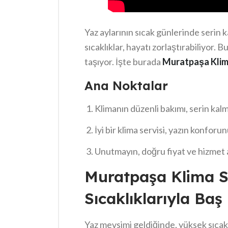
Yaz aylarının sıcak günlerinde serin 
sıcaklıklar, hayatı zorlaştırabiliyor
taşıyor. İşte burada
Muratpaşa Klima
Profesyonel bir destek almak, kliman
Ana Noktalar
Doğru bakımla, yazın keyfini çıkart
Klimanın düzenli bakımı, serin kalm
İyi bir klima servisi, yazın konforunu
Unutmayın, doğru fiyat ve hizmet 
Muratpaşa Klima Se
Sıcaklıklarıyla Ba
Yaz mevsimi geldiğinde, yüksek sıcakl