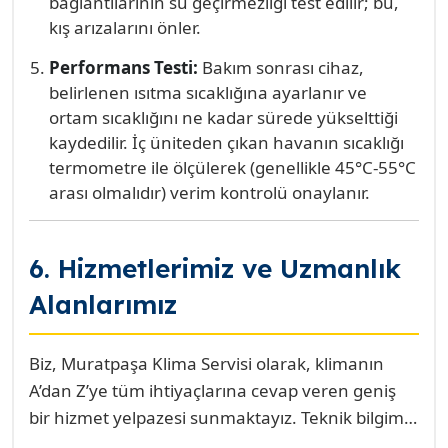
bağlantılarının su geçirmezliği test edilir; bu,
kış arızalarını önler.
Performans Testi:
Bakım sonrası cihaz,
belirlenen ısıtma sıcaklığına ayarlanır ve
ortam sıcaklığını ne kadar sürede yükselttiği
kaydedilir. İç üniteden çıkan havanın sıcaklığı
termometre ile ölçülerek (genellikle 45°C-55°C
arası olmalıdır) verim kontrolü onaylanır.
6. Hizmetlerimiz ve Uzmanlık
Alanlarımız
Biz, Muratpaşa Klima Servisi olarak, klimanın
A’dan Z’ye tüm ihtiyaçlarına cevap veren geniş
bir hizmet yelpazesi sunmaktayız. Teknik bilgimiz
ve yerel tecrübemizle Antalya’nın en güvenilir