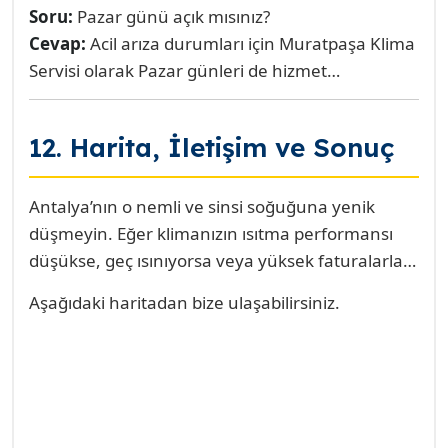
gerekir. Ardından R410A veya R32 gibi tipine
Soru:
Pazar günü açık mısınız?
uygun gaz takviyesi ek ücrete tabidir. Ancak
Cevap:
Acil arıza durumları için Muratpaşa Klima
standart yıllık bakım kapsamında cihazın gaz
Servisi olarak Pazar günleri de hizmet
seviyesini kontrol etmek ve az miktarda eksik
vermekteyiz. Yoğunluk durumunu öğrenmek ve
varsa tamamlamak hizmetimizin bir parçasıdır.
randevu almak için telefonla iletişime
12. Harita, İletişim ve Sonuç
geçebilirsiniz.
Antalya’nın o nemli ve sinsi soğuğuna yenik
düşmeyin. Eğer klimanızın ısıtma performansı
düşükse, geç ısınıyorsa veya yüksek faturalarla
karşılaşıyorsanız, profesyonel bir kış bakımı
Aşağıdaki haritadan bize ulaşabilirsiniz.
zamanı gelmiş demektir. Muratpaşa’nın
neresinde olursanız olun (Kızıltoprak, Meydan,
Varlık), sadece bir telefon uzağınızdayız.
Muratpaşa Klima Servisi olarak, size sadece sıcak
bir ev değil, aynı zamanda gönül rahatlığı ve