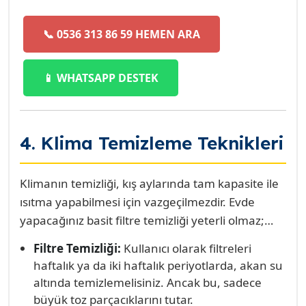
📞 0536 313 86 59 HEMEN ARA
📱 WHATSAPP DESTEK
4. Klima Temizleme Teknikleri
Klimanın temizliği, kış aylarında tam kapasite ile
ısıtma yapabilmesi için vazgeçilmezdir. Evde
yapacağınız basit filtre temizliği yeterli olmaz;
profesyonel temizlik, cihazın derinliklerindeki
Filtre Temizliği:
Kullanıcı olarak filtreleri
serpantin (eşanjör) ve fan kısmındaki bakteri ve
haftalık ya da iki haftalık periyotlarda, akan su
kir tabakasını söker atar. Bu kir tabakası, cihazın
altında temizlemelisiniz. Ancak bu, sadece
ısı transfer etme yeteneğini ciddi ölçüde azaltır
büyük toz parçacıklarını tutar.