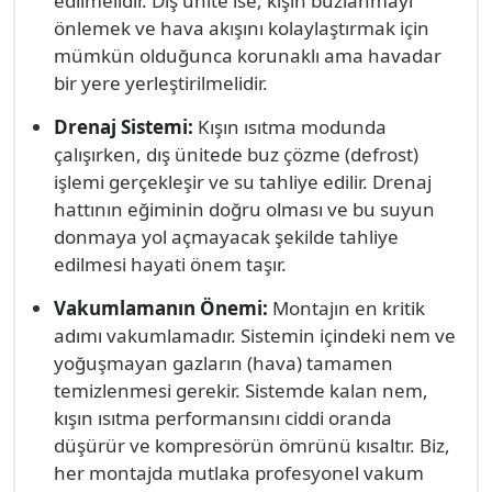
edilmelidir. Dış ünite ise, kışın buzlanmayı
titizlikle uygular:
önlemek ve hava akışını kolaylaştırmak için
mümkün olduğunca korunaklı ama havadar
bir yere yerleştirilmelidir.
Drenaj Sistemi:
Kışın ısıtma modunda
çalışırken, dış ünitede buz çözme (defrost)
işlemi gerçekleşir ve su tahliye edilir. Drenaj
hattının eğiminin doğru olması ve bu suyun
donmaya yol açmayacak şekilde tahliye
edilmesi hayati önem taşır.
Vakumlamanın Önemi:
Montajın en kritik
adımı vakumlamadır. Sistemin içindeki nem ve
yoğuşmayan gazların (hava) tamamen
temizlenmesi gerekir. Sistemde kalan nem,
kışın ısıtma performansını ciddi oranda
düşürür ve kompresörün ömrünü kısaltır. Biz,
her montajda mutlaka profesyonel vakum