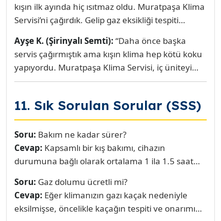
Muratpaşa sakinlerinin kışın üşümemesi ve
kışın ilk ayında hiç ısıtmaz oldu. Muratpaşa Klima
klimasının uzun ömürlü olmasıdır. Kaliteli
Servisi’ni çağırdık. Gelip gaz eksikliği tespiti
hizmetin, uzun vadede daha az arıza ve daha
yaptılar ve detaylı kış bakımı uyguladılar. Cihaz
Ayşe K. (Şirinyalı Semti):
“Daha önce başka
düşük enerji faturası anlamına geldiğini
şimdi eskisinden daha iyi ısıtıyor. İşçilikleri temiz
servis çağırmıştık ama kışın klima hep kötü koku
biliyoruz.
ve çok güvenilirler.”
yapıyordu. Muratpaşa Klima Servisi, iç üniteyi
tamamen söküp antibakteriyel temizlik yaptı.
Koku tamamen bitti, üstelik faturalarımız bile
11. Sık Sorulan Sorular (SSS)
düştü. Kışa girmeden mutlaka onları arayın.”
Soru:
Bakım ne kadar sürer?
Cevap:
Kapsamlı bir kış bakımı, cihazın
durumuna bağlı olarak ortalama 1 ila 1.5 saat
sürmektedir. Bu süre zarfında hem temizlik hem
Soru:
Gaz dolumu ücretli mi?
de performans testleri yapılır.
Cevap:
Eğer klimanızın gazı kaçak nedeniyle
eksilmişse, öncelikle kaçağın tespiti ve onarımı