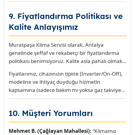
9. Fiyatlandırma Politikası ve
Kalite Anlayışımız
Muratpaşa Klima Servisi olarak, Antalya
genelinde şeffaf ve rekabetçi bir fiyatlandırma
politikası benimsiyoruz. Kalite asla pahalı olmak
zorunda değildir. Sunduğumuz detaylı kış bakımı
Fiyatlarımız, cihazınızın tipine (Inverter/On-Off),
ve onarım hizmetlerinde, size en uygun maliyeti
modeline ve ihtiyaç duyduğu hizmetin
sunarken, kullandığımız yedek parça ve
kapsamına (sadece bakım mı yoksa gaz takviyesi
kimyasalların birinci sınıf kalitede olmasından
gerektiren arıza onarımı mı) göre değişir. Ancak
asla ödün vermiyoruz.
işe başlamadan önce, yapılacak işlemler
10. Müşteri Yorumları
hakkında detaylı bilgi ve net bir fiyat teklifi
sunarak sürpriz faturalarla karşılaşmanızı
önlüyoruz. Bizim için en büyük öncelik,
Mehmet B. (Çağlayan Mahallesi):
“Klimamız