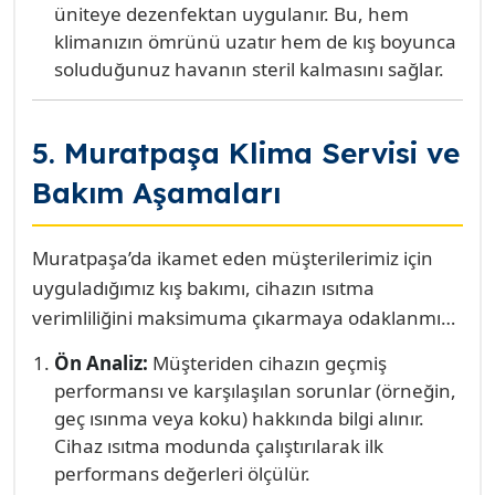
üniteye dezenfektan uygulanır. Bu, hem
klimanızın ömrünü uzatır hem de kış boyunca
soluduğunuz havanın steril kalmasını sağlar.
5. Muratpaşa Klima Servisi ve
Bakım Aşamaları
Muratpaşa’da ikamet eden müşterilerimiz için
uyguladığımız kış bakımı, cihazın ısıtma
verimliliğini maksimuma çıkarmaya odaklanmış,
detaylı ve sistematik bir süreçtir. Bu aşamalar,
Ön Analiz:
Müşteriden cihazın geçmiş
Şirinyalı’dan Fener’e kadar tüm mahallelerde
performansı ve karşılaşılan sorunlar (örneğin,
aynı yüksek kalite standardında uygulanır:
geç ısınma veya koku) hakkında bilgi alınır.
Cihaz ısıtma modunda çalıştırılarak ilk
performans değerleri ölçülür.