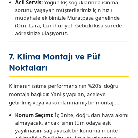
Acil Servis:
Yoğun kış soğuklarında ısınma
sorunu yaşayan müşterilerimiz için hızlı
müdahale ekibimizle Muratpaşa genelinde
(Örn: Lara, Cumhuriyet, Gebizli) kısa sürede
adresinize ulaşıyoruz.
7. Klima Montajı ve Püf
Noktaları
Klimanın ısıtma performansının %20’si doğru
montaja bağlıdır. Yanlış yapılan, aceleye
getirilmiş veya vakumlanmamış bir montaj,
cihazın kış aylarında beklenen ısıyı vermemesine
Konum Seçimi:
İç ünite, doğrudan hava akımı
ve gaz basıncının kısa sürede düşmesine neden
almayacak, ancak ısının tüm odaya eşit
olur. Muratpaşa Klima Servisi, montajda
yayılmasını sağlayacak bir konuma monte
maksimum verimlilik için şu püf noktalarını