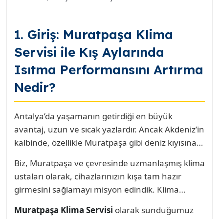
1. Giriş: Muratpaşa Klima
Servisi ile Kış Aylarında
Isıtma Performansını Artırma
Nedir?
Antalya’da yaşamanın getirdiği en büyük
avantaj, uzun ve sıcak yazlardır. Ancak Akdeniz’in
kalbinde, özellikle Muratpaşa gibi deniz kıyısına
yakın bölgelerde kış aylarının kendine has
Biz, Muratpaşa ve çevresinde uzmanlaşmış klima
zorlukları vardır. Antalya’nın kışı sert soğuklarla
ustaları olarak, cihazlarınızın kışa tam hazır
değil, yüksek nem oranı ve bu nemin yarattığı
girmesini sağlamayı misyon edindik. Klima
keskin bir üşüme hissiyle karakterizedir. Gündüz
sistemleri, yazın soğutma yaparken kışın tam
sıcaklıkları nispeten yüksek görünse de, akşam
Muratpaşa Klima Servisi
olarak sunduğumuz
tersi bir döngüde çalışır; dış üniteden ısı enerjisini