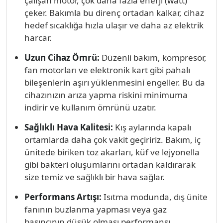
çalışan motor, çok daha fazla enerji (watt)
maksimum sıcaklığı minimum maliyetle
havadan yeterli ısıyı çekemez ve iç üniteye soğuk
düşürmek için doğru adrestesiniz: Muratpaşa
çeker. Bakımla bu direnç ortadan kalkar, cihaz
sunmasını sağlayabilirsiniz.
hava üflemeye devam eder. Muratpaşa Klima
Klima Servisi.
hedef sıcaklığa hızla ulaşır ve daha az elektrik
Servisi olarak, kışa girerken yaptığımız detaylı
harcar.
kontroller sayesinde, cihazınızın hem güçlü hem
Uzun Cihaz Ömrü:
Düzenli bakım, kompresör,
de güvenli bir şekilde ısıtma yapmasını garanti
fan motorları ve elektronik kart gibi pahalı
altına alırız.
bileşenlerin aşırı yüklenmesini engeller. Bu da
cihazınızın arıza yapma riskini minimuma
indirir ve kullanım ömrünü uzatır.
Sağlıklı Hava Kalitesi:
Kış aylarında kapalı
ortamlarda daha çok vakit geçiririz. Bakım, iç
ünitede biriken toz akarları, küf ve lejyonella
gibi bakteri oluşumlarını ortadan kaldırarak
size temiz ve sağlıklı bir hava sağlar.
Performans Artışı:
Isıtma modunda, dış ünite
fanının buzlanma yapması veya gaz
basıncının düşük olması performansı