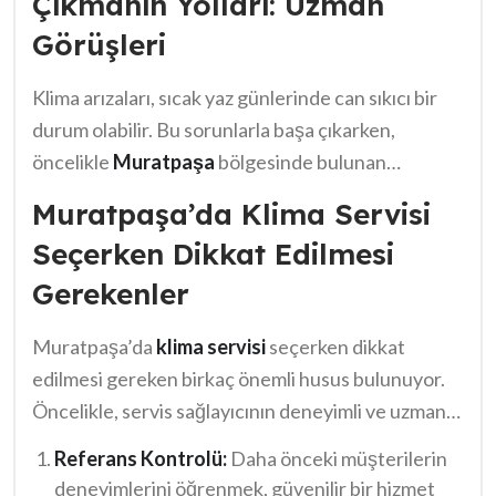
Çıkmanın Yolları: Uzman
aniden meydana gelebilir. Böyle durumlarda hızlı
Görüşleri
müdahale, sorunlarınızı çözmek için hayati
derecede önem taşır. İster evde, ister iş yerinde
Klima arızaları, sıcak yaz günlerinde can sıkıcı bir
olun,
Muratpaşa Klima Servisi 08:30-18:30
durum olabilir. Bu sorunlarla başa çıkarken,
destek
ile tüm yaz boyunca konforunuzu
öncelikle
Muratpaşa
bölgesinde bulunan
koruyabilirsiniz. Unutmayın, yaşanan sorunlar
profesyonel servislerle iletişime geçmek
karşısında zamanında aksiyon almak her zaman
Muratpaşa’da Klima Servisi
önemlidir. Uzmanlar, klima bakımı ve periyodik
kazandırır.
Seçerken Dikkat Edilmesi
kontrolün, arızaları önlemek adına kritik bir rol
Gerekenler
oynadığını belirtmektedir. Bunun yanı sıra,
kullanıcılar kendi başlarına basit sorunları çözüme
Muratpaşa’da
klima servisi
seçerken dikkat
kavuşturmak için fatura kontrolü gibi adımlar
edilmesi gereken birkaç önemli husus bulunuyor.
atabilir. Ancak, karmaşık arızalarda
klima
arıza
Öncelikle, servis sağlayıcının deneyimli ve uzman
kodlarını anlamak oldukça faydalıdır. Ayrıca,
08:30-
ekipten oluşması, sorunların hızlı bir şekilde
18:30 destek
alabileceğiniz servislerin varlığı,
Referans Kontrolü:
Daha önceki müşterilerin
çözülmesini sağlar.
sürecin daha verimli geçmesini sağlar.
deneyimlerini öğrenmek, güvenilir bir hizmet