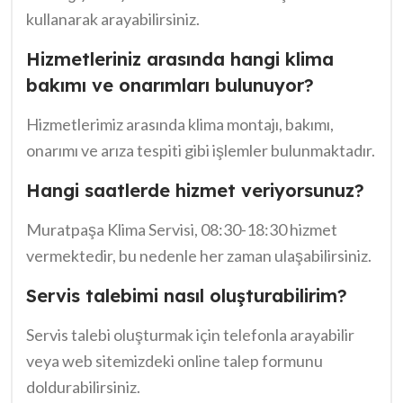
kullanarak arayabilirsiniz.
olarak, bu hizmet, bize yalnızca teknik destek değil,
aynı zamanda güvenli ve konforlu bir yaşam alanı
Hizmetleriniz arasında hangi klima
da sunuyor.
bakımı ve onarımları bulunuyor?
Hizmetlerimiz arasında klima montajı, bakımı,
onarımı ve arıza tespiti gibi işlemler bulunmaktadır.
Hangi saatlerde hizmet veriyorsunuz?
Muratpaşa Klima Servisi, 08:30-18:30 hizmet
vermektedir, bu nedenle her zaman ulaşabilirsiniz.
Servis talebimi nasıl oluşturabilirim?
Servis talebi oluşturmak için telefonla arayabilir
veya web sitemizdeki online talep formunu
doldurabilirsiniz.