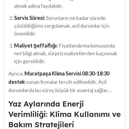
almak adına faydalıdır.
Servis Süresi:
Sorunların ne kadar sürede
çözüldüğünü sorgulamak, acil durumlar için
önemlidir.
Maliyet Şeffaflığı:
Fiyatlandırma konusunda
net bilgi almak, sürpriz maliyetlerden kaçınmak
için gereklidir.
Ayrıca,
Muratpaşa Klima Servisi 08:30-18:30
destek
sunan firmalar tercih edilmelidir. Acil
durumlarda bu süreç büyük bir avantaj sağlar.
Unutmayın, klima sistemlerinin düzgün çalışması
Yaz Aylarında Enerji
yazın serin, kışın ise sıcak bir ortam sunar. Bu
Verimliliği: Klima Kullanımı ve
nedenlerle, doğru seçim yapmak oldukça
Bakım Stratejileri
mühimdir.