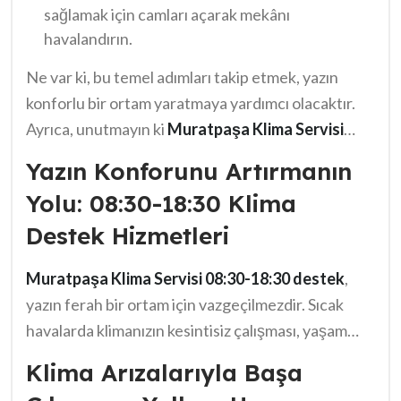
sağlamak için camları açarak mekânı
havalandırın.
Ne var ki, bu temel adımları takip etmek, yazın
konforlu bir ortam yaratmaya yardımcı olacaktır.
Ayrıca, unutmayın ki
Muratpaşa Klima Servisi
08:30-18:30 destek
ile her zaman yanınızda.
Yazın Konforunu Artırmanın
Yolu: 08:30-18:30 Klima
Destek Hizmetleri
Muratpaşa Klima Servisi 08:30-18:30 destek
,
yazın ferah bir ortam için vazgeçilmezdir. Sıcak
havalarda klimanızın kesintisiz çalışması, yaşam
kalitenizi artırır. Bu bağlamda, güvenilir bir destek
Klima Arızalarıyla Başa
hizmeti almak son derece önemlidir. Klima arızaları