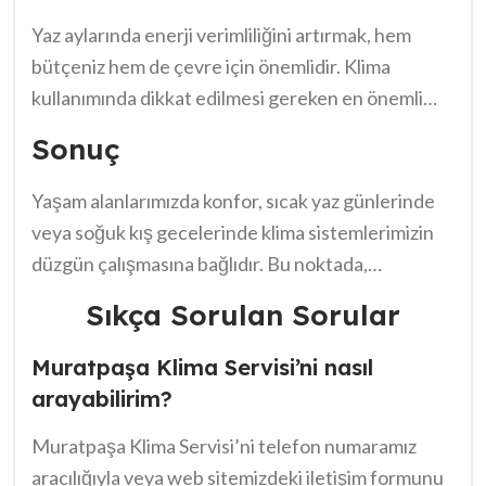
Yaz aylarında enerji verimliliğini artırmak, hem
bütçeniz hem de çevre için önemlidir. Klima
kullanımında dikkat edilmesi gereken en önemli
nokta, cihazın düzenli bakımının yapılmasıdır.
Sonuç
Filtreleri temizlemek, cihazın verimliliğini artırır.
Ayrıca, klima ayarlarını doğru yapmak da önemli;
Yaşam alanlarımızda konfor, sıcak yaz günlerinde
aşırı soğutma hem enerji tüketimini artırır hem de
veya soğuk kış gecelerinde klima sistemlerimizin
toprağın doğal dengesini bozabilir. Bu nedenle, yaz
düzgün çalışmasına bağlıdır. Bu noktada,
boyunca etkili bir enerji yönetimi için bir uzmanla
Muratpaşa Klima Servisi’nin 08:30-18:30 destek
Sıkça Sorulan Sorular
iletişim kurmak, örneğin,
Muratpaşa Klima Servisi
sunması büyük bir avantaj sağlıyor. Her türlü arıza
08:30-18:30 destek
almak faydalı olabilir.
veya bakım ihtiyacı için ulaşabileceğimiz bir
Muratpaşa Klima Servisi’ni nasıl
Unutmayın, her damla enerji önemlidir.
hizmetin varlığı, iç huzurumuzu artırıyor. Klima
arayabilirim?
sistemlerimizin verimli çalışması için zamanında
Muratpaşa Klima Servisi’ni telefon numaramız
müdahale şart. Bu nedenle, uzman bir ekiple
aracılığıyla veya web sitemizdeki iletişim formunu
sürekli iletişimde olmak akıllıca bir tercih. Sonuç