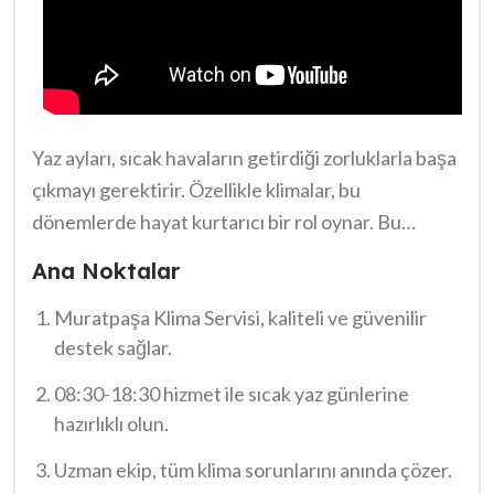
Yaz ayları, sıcak havaların getirdiği zorluklarla başa
çıkmayı gerektirir. Özellikle klimalar, bu
dönemlerde hayat kurtarıcı bir rol oynar. Bu
nedenle, Muratpaşa Klima Servisi ile fırtına gibi
Ana Noktalar
esen sıcak günlere hazırlık yapmak oldukça önemli.
Sıcakların arttığı bu mevsimde, klimalarınızı her an
Muratpaşa Klima Servisi, kaliteli ve güvenilir
destek sağlar.
çalıştırabilir hale getirmek için güvenilir bir destek
almak şart. Muratpaşa’nın deneyimli kadrosu,
08:30-18:30 hizmet ile sıcak yaz günlerine
sizlere
Muratpaşa Klima Servisi: 08:30-18:30
hazırlıklı olun.
destek
sunarak, sorunlarınızı hızlıca çözmek için
Uzman ekip, tüm klima sorunlarını anında çözer.
hazır bekliyor.