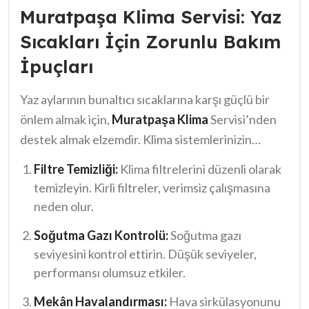
Muratpaşa Klima Servisi: Yaz
Sıcakları İçin Zorunlu Bakım
İpuçları
Yaz aylarının bunaltıcı sıcaklarına karşı güçlü bir
önlem almak için,
Muratpaşa
Klima
Servisi’nden
destek almak elzemdir. Klima sistemlerinizin
bakımını ihmal etmemek, sağlıklı bir ortam
Filtre Temizliği:
Klima filtrelerini düzenli olarak
sağlamak açısından oldukça önemlidir. İşte yaz
temizleyin. Kirli filtreler, verimsiz çalışmasına
sıcaklarına güncel ve etkin bir şekilde hazırlıklı
neden olur.
olabilmeniz için birkaç ipucu:
Soğutma Gazı Kontrolü:
Soğutma gazı
seviyesini kontrol ettirin. Düşük seviyeler,
performansı olumsuz etkiler.
Mekân Havalandırması:
Hava sirkülasyonunu