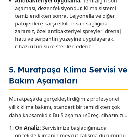
Antibakteriyel Uygulama:
Temizliğin son
aşaması, dezenfeksiyondur. Klima sistemi
temizlendikten sonra, Lejyonella ve diğer
patojenlere karşı etkili, insan sağlığına
zararsız, özel antibakteriyel spreyleri drenaj
hattı ve serpantin yüzeyine uygulayarak,
cihazı uzun süre sterilize ederiz.
5. Muratpaşa Klima Servisi ve
Bakım Aşamaları
Muratpaşa’da gerçekleştirdiğimiz profesyonel
yıllık klima bakımı, standart bir temizlikten çok
daha kapsamlıdır. Bu 5 aşamalı süreç, cihazınızın
her bileşeninin kontrol edildiği, test edildiği ve
Ön Analiz:
Servisimize başladığımızda
optimize edildiği teknik bir prosedürdür.
öncelikle klimanın mevcut çalışma durumunu