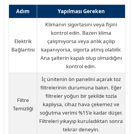
önce aşağıdaki basit adımları kontrol etmeniz,
hem zaman kazanmanızı sağlar hem de gereksiz
Adım
Yapılması Gereken
servis ücreti ödemenizin önüne geçer.
Klimanın sigortasını veya fişini
Tecrübelerimizle sabit, Muratpaşa’daki çağrıların
kontrol edin. Bazen klima
%15’i bu kontrollerle çözülmektedir.
Elektrik
çalışmıyorsa veya anlık açılıp
Bağlantısı
kapanıyorsa, sigorta atmış olabilir.
Ana şalterin kapalı olup olmadığını
kontrol edin.
İç ünitenin ön panelini açarak toz
filtrelerinin durumuna bakın. Eğer
filtreler yoğun bir şekilde tozla
Filtre
kaplıysa, cihaz hava çekemez ve
Temizliği
soğutma verimi %15’e kadar düşer.
Filtreleri yıkayıp kuruladıktan sonra
tekrar deneyin.