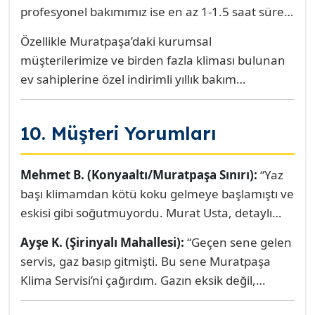
hizmetin kalitesi üzerine kuruludur.
profesyonel bakımımız ise en az 1-1.5 saat sürer
ve dezenfeksiyon, gaz basınç kontrolü,
Özellikle Muratpaşa’daki kurumsal
elektriksel bileşen ölçümü gibi 30’dan fazla
müşterilerimize ve birden fazla kliması bulunan
kontrol noktasını içerir. Fiyatlarımız, Antalya
ev sahiplerine özel indirimli yıllık bakım
genelindeki rekabetçi piyasa koşulları gözetilerek
anlaşmaları sunarak, yaz sezonu öncesi
belirlenmekle birlikte, kalite standartlarımızdan
cihazlarının kusursuz çalışmasını garanti altına
asla ödün verilmez. Uygun fiyata, tam kapsamlı
10. Müşteri Yorumları
alıyoruz. Unutmayın, kalitesiz bir bakımın neden
ve garantili hizmet sunmayı taahhüt ediyoruz.
olacağı kompresör arızası veya yüksek enerji
faturası, ucuza aldığınız bakım ücretinin kat kat
Mehmet B. (Konyaaltı/Muratpaşa Sınırı):
“Yaz
üstünde bir maliyet yaratacaktır.
başı klimamdan kötü koku gelmeye başlamıştı ve
eskisi gibi soğutmuyordu. Murat Usta, detaylı
kimyasal temizlikle cihazımı fabrika ayarlarına
Ayşe K. (Şirinyalı Mahallesi):
“Geçen sene gelen
döndürdü. Temizlikten sonra hem elektrik
servis, gaz basıp gitmişti. Bu sene Muratpaşa
faturası düştü hem de eşim alerjisinden dolayı
Klima Servisi’ni çağırdım. Gazın eksik değil,
daha rahat nefes almaya başladı. Gerçekten
sistemin kirli olduğu için verimsiz çalıştığını
profesyoneller.”