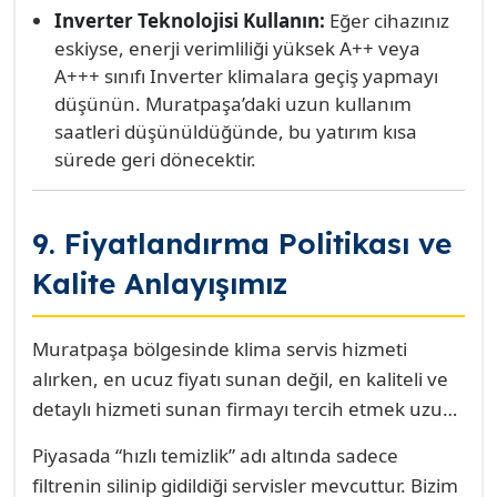
Inverter Teknolojisi Kullanın:
Eğer cihazınız
eskiyse, enerji verimliliği yüksek A++ veya
A+++ sınıfı Inverter klimalara geçiş yapmayı
düşünün. Muratpaşa’daki uzun kullanım
saatleri düşünüldüğünde, bu yatırım kısa
sürede geri dönecektir.
9. Fiyatlandırma Politikası ve
Kalite Anlayışımız
Muratpaşa bölgesinde klima servis hizmeti
alırken, en ucuz fiyatı sunan değil, en kaliteli ve
detaylı hizmeti sunan firmayı tercih etmek uzun
vadede tasarruf demektir. Bizim fiyatlandırma
Piyasada “hızlı temizlik” adı altında sadece
politikamız şeffaflık, dürüstlük ve sunulan
filtrenin silinip gidildiği servisler mevcuttur. Bizim