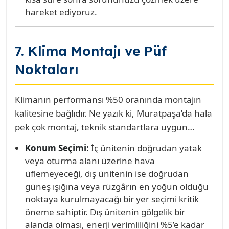
hareket ediyoruz.
7. Klima Montajı ve Püf
Noktaları
Klimanın performansı %50 oranında montajın
kalitesine bağlıdır. Ne yazık ki, Muratpaşa’da hala
pek çok montaj, teknik standartlara uygun
olmadan, aceleyle yapılmaktadır. Hatalı montaj;
Konum Seçimi:
İç ünitenin doğrudan yatak
sürekli arıza, yüksek enerji tüketimi ve cihazın
veya oturma alanı üzerine hava
ömrünün kısalması demektir. Özellikle
üflemeyeceği, dış ünitenin ise doğrudan
vakumlama yapılmadan gerçekleştirilen
güneş ışığına veya rüzgârın en yoğun olduğu
montajlar, klimanın kısa sürede kompresör
noktaya kurulmayacağı bir yer seçimi kritik
arızası vermesine yol açar.
öneme sahiptir. Dış ünitenin gölgelik bir
alanda olması, enerji verimliliğini %5’e kadar