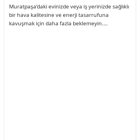
Muratpaşa’daki evinizde veya iş yerinizde sağlıklı
bir hava kalitesine ve enerji tasarrufuna
kavuşmak için daha fazla beklemeyin.
Antalya’nın en iyi klima ustası olarak, sizlere bir
telefon kadar yakınız. Hemen bize ulaşın ve
randevunuzu oluşturun.