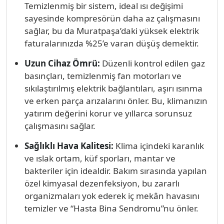
yapabilirken, aynı zamanda minimum enerji
Temizlenmiş bir sistem, ideal ısı değişimi
süren yaz döneminde, cihazlar sürekli yük
tüketimiyle çalışmaya devam eder. Aksi takdirde,
sayesinde kompresörün daha az çalışmasını
altındadır, bu da bakımın zorunluluğunu
biriken kir ve toz yükü, klimanın ömründen
sağlar, bu da Muratpaşa’daki yüksek elektrik
katbekat artırır.
çalarken, elektrik faturasını da tahmin
faturalarınızda %25’e varan düşüş demektir.
edemeyeceğiniz kadar şişirir.
Uzun Cihaz Ömrü:
Düzenli kontrol edilen gaz
basınçları, temizlenmiş fan motorları ve
sıkılaştırılmış elektrik bağlantıları, aşırı ısınma
ve erken parça arızalarını önler. Bu, klimanızın
yatırım değerini korur ve yıllarca sorunsuz
çalışmasını sağlar.
Sağlıklı Hava Kalitesi:
Klima içindeki karanlık
ve ıslak ortam, küf sporları, mantar ve
bakteriler için idealdir. Bakım sırasında yapılan
özel kimyasal dezenfeksiyon, bu zararlı
organizmaları yok ederek iç mekân havasını
temizler ve “Hasta Bina Sendromu”nu önler.