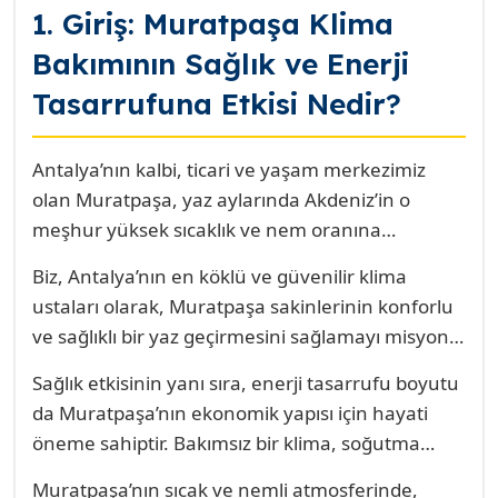
1. Giriş: Muratpaşa Klima
Bakımının Sağlık ve Enerji
Tasarrufuna Etkisi Nedir?
Antalya’nın kalbi, ticari ve yaşam merkezimiz
olan Muratpaşa, yaz aylarında Akdeniz’in o
meşhur yüksek sıcaklık ve nem oranına
doğrudan maruz kalır. Bu iklim koşulları, klimaları
Biz, Antalya’nın en köklü ve güvenilir klima
lüks olmaktan çıkarıp, evlerde, ofislerde ve iş
ustaları olarak, Muratpaşa sakinlerinin konforlu
yerlerinde temel bir zorunluluk haline getirir.
ve sağlıklı bir yaz geçirmesini sağlamayı misyon
Ancak, bir klima cihazını sadece var olduğu için
edindik. Düzenli klima bakımı, cihazınızın sadece
kullanmak, özellikle Muratpaşa gibi yoğun
Sağlık etkisinin yanı sıra, enerji tasarrufu boyutu
serinletme kapasitesini değil, aynı zamanda iç
nüfuslu ve deniz etkisine açık bir bölgede, hem
da Muratpaşa’nın ekonomik yapısı için hayati
mekân hava kalitesini ve elektrik tüketimini de
sağlığınız hem de cüzdanınız için ciddi riskler
öneme sahiptir. Bakımsız bir klima, soğutma
doğrudan etkileyen kritik bir süreçtir.
taşır. İşte bu noktada, “Muratpaşa Klima
yüzeyleri (serpantinler) kirlendiği için ısı
Muratpaşa’da bir klimanın yaz boyu durmadan
Muratpaşa’nın sıcak ve nemli atmosferinde,