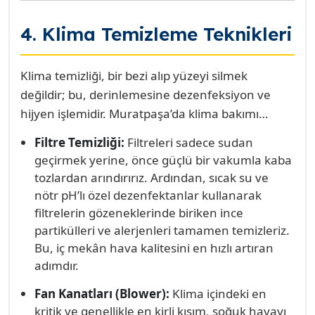
4. Klima Temizleme Teknikleri
Klima temizliği, bir bezi alıp yüzeyi silmek
değildir; bu, derinlemesine dezenfeksiyon ve
hijyen işlemidir. Muratpaşa’da klima bakımı
yaparken uyguladığımız profesyonel temizleme
Filtre Temizliği:
Filtreleri sadece sudan
teknikleri, cihazınızın sadece temiz görünmesini
geçirmek yerine, önce güçlü bir vakumla kaba
değil, aynı zamanda mikrobiyolojik olarak da
tozlardan arındırırız. Ardından, sıcak su ve
güvenli olmasını sağlar. Özellikle Antalya’nın
nötr pH’lı özel dezenfektanlar kullanarak
yüksek nemi, iç ünitelerde küf oluşumunu
filtrelerin gözeneklerinde biriken ince
hızlandırdığı için standart temizlik yetersiz kalır.
partikülleri ve alerjenleri tamamen temizleriz.
Bu, iç mekân hava kalitesini en hızlı artıran
adımdır.
Fan Kanatları (Blower):
Klima içindeki en
kritik ve genellikle en kirli kısım, soğuk havayı