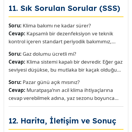
söylediler. Montaj hatasından kaynaklanan
11. Sık Sorulan Sorular (SSS)
küçük bir kaçak da tespit ettiler. Sorunu kökten
çözdüler. Güvenilirliklerinden çok memnun
kaldım.”
Soru:
Klima bakımı ne kadar sürer?
Cevap:
Kapsamlı bir dezenfeksiyon ve teknik
kontrol içeren standart periyodik bakımımız,
cihazın kirlilik durumuna bağlı olarak ortalama 1
Soru:
Gaz dolumu ücretli mi?
ila 1.5 saat sürmektedir. Bu süre, aceleye gelmiş
Cevap:
Klima sistemi kapalı bir devredir. Eğer gaz
bir iş değil, titizliğimizin garantisidir.
seviyesi düşükse, bu mutlaka bir kaçak olduğu
anlamına gelir. Bakım ücretine gaz dolumu dahil
Soru:
Pazar günü açık mısınız?
değildir. Önce kaçak tespit ve onarımı yapılır,
Cevap:
Muratpaşa’nın acil klima ihtiyaçlarına
sonrasında eksik gaz (R410A veya R32) takviyesi
cevap verebilmek adına, yaz sezonu boyunca
ayrı ücretlendirilir. Sağlam bir sisteme gaz
Pazar günleri de acil servis hizmetimiz
basılmaz.
bulunmaktadır. Lütfen randevu için önceden
12. Harita, İletişim ve Sonuç
iletişime geçiniz.