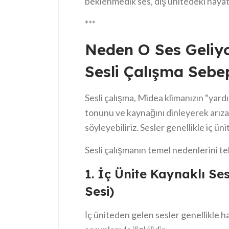
beklenmedik ses, dış ünitedeki haya
olduğunu veya iç ünitede kritik bir 
***
kaynağını doğru teşhis etmek, hem c
maliyetli tamirlerin önüne geçer. Bi
Neden O Ses Geliy
kulak verip, kaynağını milimetrik bir
Sesli Çalışma Sebep
Sesli çalışma, Midea klimanızın “yardım
tonunu ve kaynağını dinleyerek arı
söyleyebiliriz. Sesler genellikle iç ü
kaynaklıdır.
Sesli çalışmanın temel nedenlerini te
1. İç Ünite Kaynaklı Se
Sesi)
İç üniteden gelen sesler genellikle ha