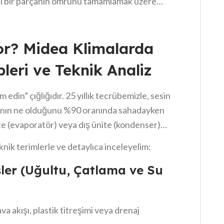
ti bir parçanın ömrünü tamamlamak üzere
dengesizliğin oluştuğunu gösterir. Sorunun
ihazınızın ömrünü uzatır hem de yüksek
zim Muratpaşa’daki hizmet farkımız, bu sese
or? Midea Klimalarda
 hassasiyetle tespit etmemizden kaynaklanıyor.
leri ve Teknik Analiz
 edin” çığlığıdır. 25 yıllık tecrübemizle, sesin
zanın ne olduğunu %90 oranında sahadayken
nite (evaporatör) veya dış ünite (kondenser)
knik terimlerle ve detaylıca inceleyelim:
sler (Uğultu, Çatlama ve Su
va akışı, plastik titreşimi veya drenaj