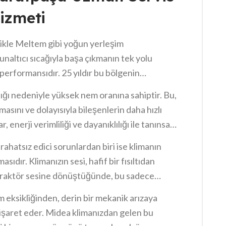
izmeti
likle Meltem gibi yoğun yerleşim
unaltıcı sıcağıyla başa çıkmanın tek yolu
 performansıdır. 25 yıldır bu bölgenin
 olarak biliyorum ki, klima sadece bir konfor
ığı nedeniyle yüksek nem oranına sahiptir. Bu,
emizin ve sağlığımızın güvencesidir.
asını ve dolayısıyla bileşenlerin daha hızlı
 enerji verimliliği ve dayanıklılığı ile tanınsa
ler (inşaat tozu, deniz tuzu korozyonu)
n rahatsız edici sorunlardan biri ise klimanın
r.
ıdır. Klimanızın sesi, hafif bir fısıltıdan
ir traktör sesine dönüştüğünde, bu sadece
zu böler, evde çalışma veriminizi düşürür ve
ım eksikliğinden, derin bir mekanik arızaya
isi olabilir. Kimse dinlenmek için girdiği
 işaret eder. Midea klimanızdan gelen bu
tmek istemez.