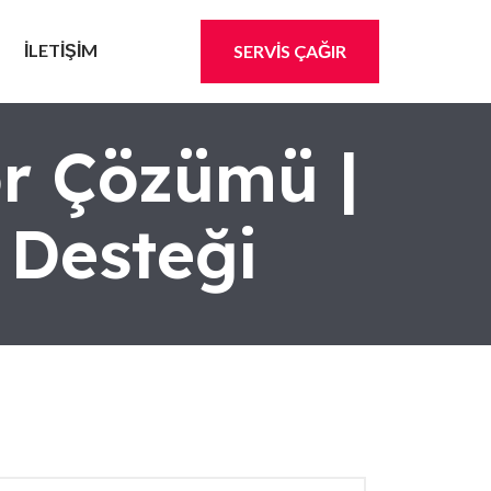
İLETİŞİM
SERVİS ÇAĞIR
or Çözümü |
 Desteği