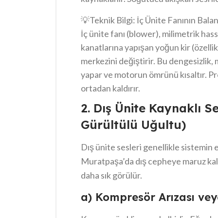
💡
Teknik Bilgi: İç Ünite Fanının Balan
İç ünite fanı (blower), milimetrik ha
kanatlarına yapışan yoğun kir (özelli
merkezini değiştirir. Bu dengesizlik, 
yapar ve motorun ömrünü kısaltır. P
ortadan kaldırır.
2. Dış Ünite Kaynaklı 
Gürültülü Uğultu)
Dış ünite sesleri genellikle sistemin en
Muratpaşa’da dış cepheye maruz kala
daha sık görülür.
a) Kompresör Arızası ve