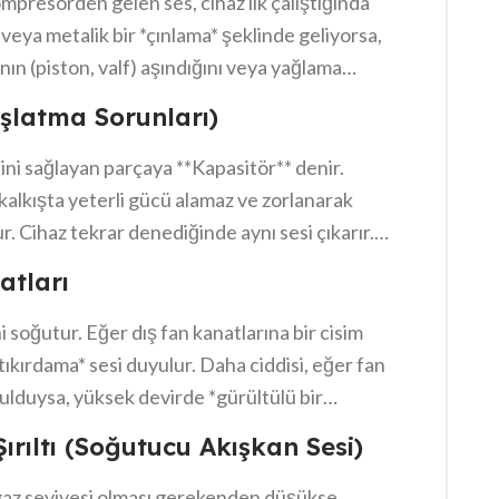
mpresörden gelen ses, cihaz ilk çalıştığında
veya metalik bir *çınlama* şeklinde geliyorsa,
ın (piston, valf) aşındığını veya yağlama
 arızası en ciddi arızadır.
aşlatma Sorunları)
ini sağlayan parçaya **Kapasitör** denir.
kalkışta yeterli gücü alamaz ve zorlanarak
r. Cihaz tekrar denediğinde aynı sesi çıkarır.
ermeden önce kapasitörün değiştirilmesini
atları
 soğutur. Eğer dış fan kanatlarına bir cisim
ıkırdama* sesi duyulur. Daha ciddisi, eğer fan
ulduysa, yüksek devirde *gürültülü bir
ırıltı (Soğutucu Akışkan Sesi)
gaz seviyesi olması gerekenden düşükse