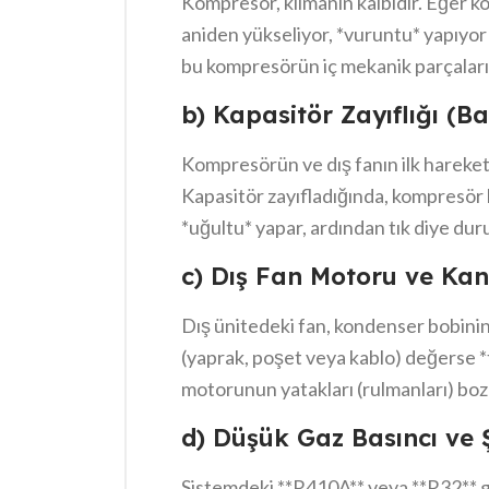
Kompresör, klimanın kalbidir. Eğer ko
aniden yükseliyor, *vuruntu* yapıyor 
bu kompresörün iç mekanik parçaların
sorunu yaşadığını gösterir. Kompresör
b) Kapasitör Zayıflığı (B
Kompresörün ve dış fanın ilk hareket
Kapasitör zayıfladığında, kompresör 
*uğultu* yapar, ardından tık diye duru
Bu durum, kompresöre kalıcı zarar v
c) Dış Fan Motoru ve Kan
gerektirir.
Dış ünitedeki fan, kondenser bobinini
(yaprak, poşet veya kablo) değerse *t
motorunun yatakları (rulmanları) boz
sürtünme* sesi oluşur.
d) Düşük Gaz Basıncı ve Ş
Sistemdeki **R410A** veya **R32** 