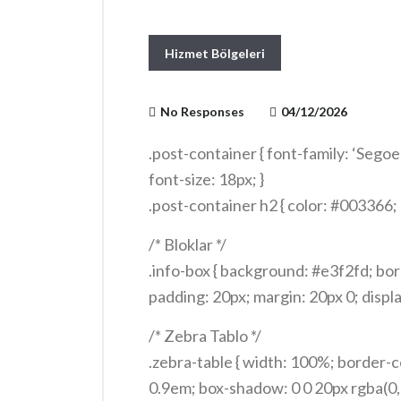
Hizmet Bölgeleri
No Responses
04/12/2026
.post-container { font-family: ‘Segoe 
font-size: 18px; }
.post-container h2 { color: #003366; 
15px; margin-top: 40px; font-weight:
/* Bloklar */
.post-container h3 { color: #cc0000;
.info-box { background: #e3f2fd; bor
padding: 20px; margin: 20px 0; display:
.info-icon { font-size: 24px; margin-ri
/* Zebra Tablo */
.alert-box { background: #fff3e0; bo
.zebra-table { width: 100%; border-co
padding: 20px; margin: 20px 0; }
0.9em; box-shadow: 0 0 20px rgba(0,0