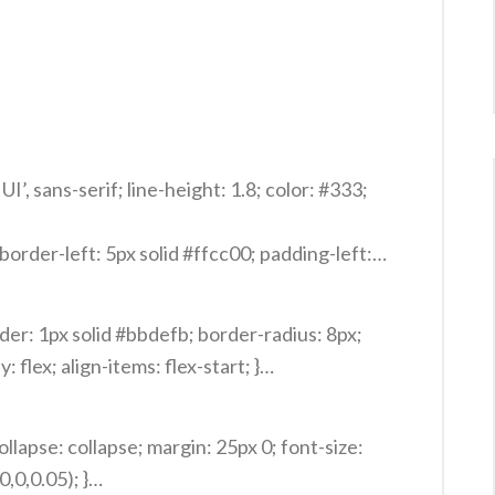
UI’, sans-serif; line-height: 1.8; color: #333;
border-left: 5px solid #ffcc00; padding-left:
 800; }
 margin-top: 30px; font-weight: 700; }
der: 1px solid #bbdefb; border-radius: 8px;
 flex; align-items: flex-start; }
ght: 15px; }
rder: 1px solid #ffe0b2; border-radius: 8px;
llapse: collapse; margin: 25px 0; font-size:
,0,0.05); }