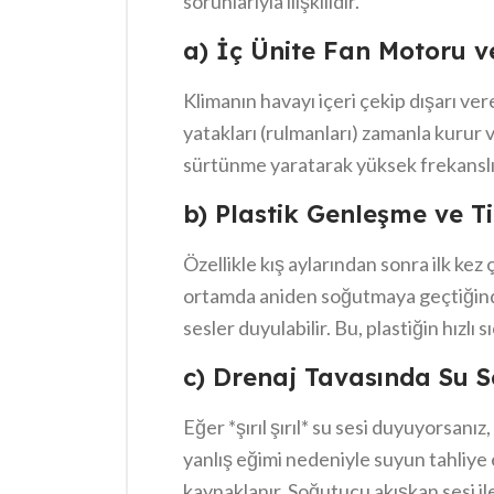
sorunlarıyla ilişkilidir.
a) İç Ünite Fan Motoru v
Klimanın havayı içeri çekip dışarı v
yatakları (rulmanları) zamanla kurur
sürtünme yaratarak yüksek frekanslı b
fan kanatları kir, toz veya hayvan t
b) Plastik Genleşme ve T
daha fazla zorlanır ve bu da titreşimi a
Özellikle kış aylarından sonra ilk kez 
ortamda aniden soğutmaya geçtiğinde,
sesler duyulabilir. Bu, plastiğin hızlı
veya büzülmesidir. Bu sesler genellikl
c) Drenaj Tavasında Su Ses
montajının gevşek olduğunu gösterir
Eğer *şırıl şırıl* su sesi duyuyorsanız
yanlış eğimi nedeniyle suyun tahliye
kaynaklanır. Soğutucu akışkan sesi ile