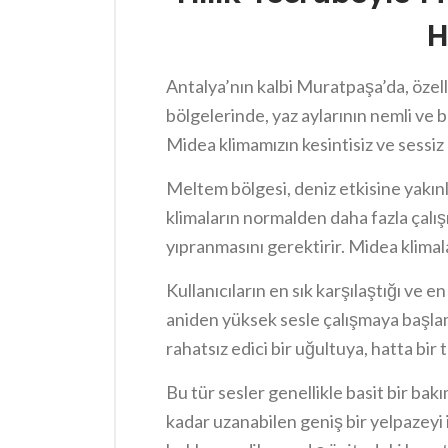
H
Antalya’nın kalbi Muratpaşa’da, özel
bölgelerinde, yaz aylarının nemli ve b
Midea klimamızın kesintisiz ve sessiz
iklimlendirme yükünü taşıyan bir usta
Meltem bölgesi, deniz etkisine yakınl
aracı değil, aynı zamanda yaşam kalit
klimaların normalden daha fazla çalışm
yıpranmasını gerektirir. Midea klimalar,
da, yoğun kullanım ve çevresel faktör
Kullanıcıların en sık karşılaştığı ve e
zamanla performanslarını etkileyebili
aniden yüksek sesle çalışmaya başlamas
rahatsız edici bir uğultuya, hatta b
konforunuzu bozmakla kalmaz; uykunu
Bu tür sesler genellikle basit bir bak
en önemlisi, büyük bir arızanın haberc
kadar uzanabilen geniş bir yelpazeyi
evinde, makine dairesinde gibi hisse