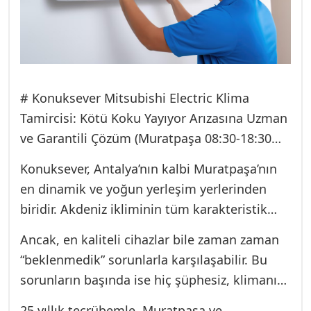
# Konuksever Mitsubishi Electric Klima
Tamircisi: Kötü Koku Yayıyor Arızasına Uzman
ve Garantili Çözüm (Muratpaşa 08:30-18:30
Servis)
Konuksever, Antalya’nın kalbi Muratpaşa’nın
en dinamik ve yoğun yerleşim yerlerinden
biridir. Akdeniz ikliminin tüm karakteristik
özelliklerini taşıyan bu bölgede, yazlar uzun,
Ancak, en kaliteli cihazlar bile zaman zaman
nemli ve bunaltıcı geçer. Sıcaklıklar 40°C
“beklenmedik” sorunlarla karşılaşabilir. Bu
sınırını zorlarken, yüksek nem oranı havayı
sorunların başında ise hiç şüphesiz, klimanın
adeta ağırlaştırır. Bu şartlarda, evlerimizin ve
iç ortamı zehirleyen o rahatsız edici kötü
iş yerlerimizin sığınağı olan klima sistemleri,
25 yıllık tecrübemle, Muratpaşa ve