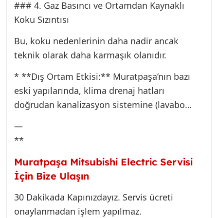
### 4. Gaz Basıncı ve Ortamdan Kaynaklı
Koku Sızıntısı
Bu, koku nedenlerinin daha nadir ancak
teknik olarak daha karmaşık olanıdır.
* **Dış Ortam Etkisi:** Muratpaşa’nın bazı
eski yapılarında, klima drenaj hatları
doğrudan kanalizasyon sistemine (lavabo
gideri gibi) bağlanabilir. Eğer drenaj hattında
—
uygun sifonlama (koku bariyeri)
**
yapılmamışsa, klimanın çalışmasıyla oluşan
vakum, kanalizasyon (sifon) gazlarını içeri
Muratpaşa Mitsubishi Electric Servisi
çekebilir. Bu, genellikle dayanılmaz bir lağım
İçin Bize Ulaşın
kokusu olarak hissedilir.
30 Dakikada Kapınızdayız. Servis ücreti
* **Teknik Çözüm:** Bu durumda, teknik
onaylanmadan işlem yapılmaz.
ekibimiz drenaj hattının bağlantısını kontrol