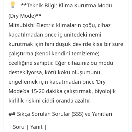
**Teknik Bilgi: Klima Kurutma Modu
ortağımız Gümüştekin Klima ile iletişime
geçebilirsiniz.
(Dry Mode)**
Mitsubishi Electric klimaların çoğu, cihaz
kapatılmadan önce iç ünitedeki nemi
kurutmak için fanı düşük devirde kısa bir süre
çalıştırma (kendi kendini temizleme)
özelliğine sahiptir. Eğer cihazınız bu modu
destekliyorsa, kötü koku oluşumunu
engellemek için kapatmadan önce ‘Dry
Mode’da 15-20 dakika çalıştırmak, biyolojik
kirlilik riskini ciddi oranda azaltır.
## Sıkça Sorulan Sorular (SSS) ve Yanıtları
| Soru | Yanıt |