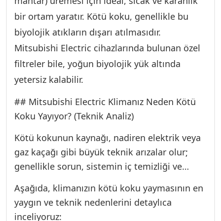
mantar) üremesi için ideal, sıcak ve karanlık
size geri kazandırmaktır.
noktalarına en geç 30 dakika içinde
bir ortam yaratır. Kötü koku, genellikle bu
ulaşabilme kapasitesine sahibiz ve haftanın 7
biyolojik atıkların dışarı atılmasıdır.
günü 24 saat acil servis imkanı sunuyoruz.
Mitsubishi Electric cihazlarında bulunan özel
Klimanızın performansını, hava kalitesini ve
filtreler bile, yoğun biyolojik yük altında
enerji verimliliğini korumak bizim temel
görevimizdir.
yetersiz kalabilir.
## Mitsubishi Electric Klimanız Neden Kötü
Koku Yayıyor? (Teknik Analiz)
Kötü kokunun kaynağı, nadiren elektrik veya
gaz kaçağı gibi büyük teknik arızalar olur;
genellikle sorun, sistemin iç temizliği ve
drenaj hattında yoğunlaşır. Mitsubishi Electric
Aşağıda, klimanızın kötü koku yaymasının en
klimalar üstün filtrasyon ve kurutma
yaygın ve teknik nedenlerini detaylıca
özelliklerine sahip olsa da, periyodik
inceliyoruz: