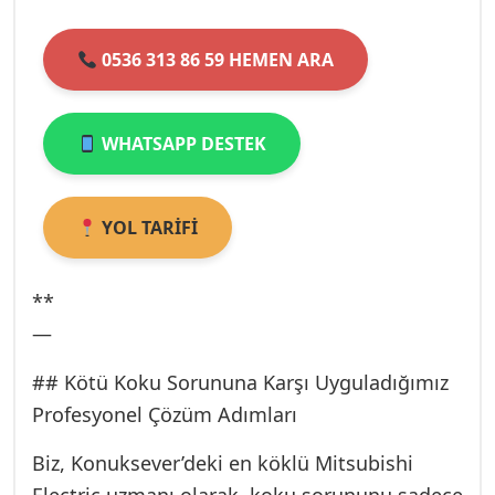
eder ve gerekiyorsa uygun bir hava kilidi
0536 313 86 59 HEMEN ARA
(sifon) uygulaması yapar. Gaz Basıncı eksikliği
direkt koku yapmaz; ancak düşük basınç
*Kompresör*ün daha uzun çalışmasına ve
WHATSAPP DESTEK
nem birikiminin artmasına dolaylı olarak
neden olabilir.
YOL TARİFİ
**
—
## Kötü Koku Sorununa Karşı Uyguladığımız
Profesyonel Çözüm Adımları
Biz, Konuksever’deki en köklü Mitsubishi