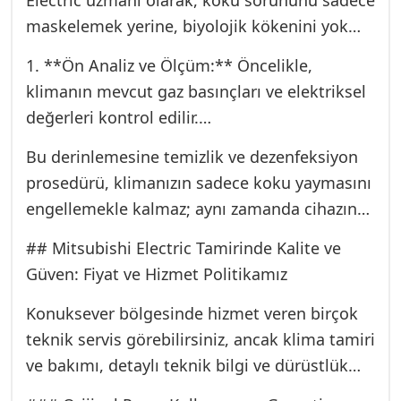
Electric uzmanı olarak, koku sorununu sadece
maskelemek yerine, biyolojik kökenini yok
etmeyi hedefleriz:
1. **Ön Analiz ve Ölçüm:** Öncelikle,
klimanın mevcut gaz basınçları ve elektriksel
değerleri kontrol edilir.
2. **İç Ünite Demontajı:** Kokuya neden
Bu derinlemesine temizlik ve dezenfeksiyon
olan biyofilm tabakasına ulaşmak için iç
prosedürü, klimanızın sadece koku yaymasını
ünitenin (Evaporatör, fan türbini ve yoğuşma
engellemekle kalmaz; aynı zamanda cihazın
tavası) kapakları ve filtreleri tamamen
verimliliğini %15’e kadar artırarak enerji
sökülür.
## Mitsubishi Electric Tamirinde Kalite ve
tasarrufu yapmanızı sağlar.
3. **Kimyasal Derin Temizlik (Coil Yıkama):**
Güven: Fiyat ve Hizmet Politikamız
Evaporatör yüzeyine özel olarak geliştirilmiş,
Konuksever bölgesinde hizmet veren birçok
Mitsubishi Electric standartlarına uygun, anti-
teknik servis görebilirsiniz, ancak klima tamiri
bakteriyel ve anti-virüs kimyasallar uygulanır.
ve bakımı, detaylı teknik bilgi ve dürüstlük
Yüksek basınçlı su makinalarıyla petekler
gerektirir. Bizim hizmet politikamız üç ana