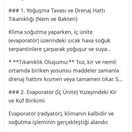
bakımların aksatılması, cihazın iç
kısımlarında biyolojik kirliliğe yol açar.
### 1. Yoğuşma Tavası ve Drenaj Hattı
Tıkanıklığı (Nem ve Bakteri)
Klima soğutma yaparken, iç ünite
(evaporatör) üzerindeki sıcak hava soğuk
serpantinlere çarparak yoğuşur ve suya
dönüşür. Bu su, yoğuşma tavasında birikip,
* **Tıkanıklık Oluşumu:** Toz, kir ve nemli
drenaj hattı (tahliye borusu) aracılığıyla dışarı
ortamda biriken yosunsu maddeler zamanla
atılır.
drenaj hattını kısmen veya tamamen tıkar. Su
dışarı akmak yerine, iç ünitede beklemeye
### 2. Evaporatör (İç Ünite) Yüzeyindeki Kir
başlar.
ve Küf Birikimi
* **Bakteri Üremesi:** Duran su, biyofilm adı
verilen yapışkan bir tabaka oluşturur. Bu
Evaporatör (radyatör), klimanın kalbidir ve
tabaka, bakteri (özellikle *Pseudomonas* ve
soğutma işleminin gerçekleştiği alandır.
*Legionella*) ve küf mantarları için besin