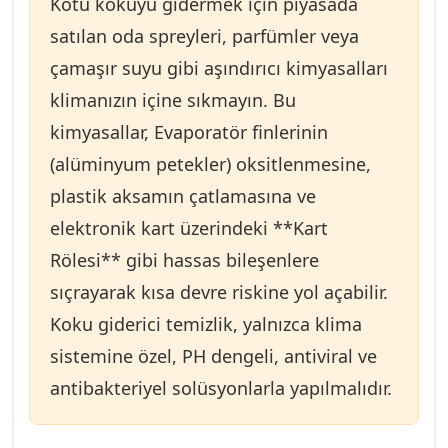
Kötü kokuyu gidermek için piyasada
akışını engeller, bu da fan motorunun daha
ile sökülerek veya yerinde özel basınçlı
satılan oda spreyleri, parfümler veya
fazla zorlanmasına ve elektrik tüketiminin
yıkama makinaları kullanılarak temizlenmesi
çamaşır suyu gibi aşındırıcı kimyasalları
artmasına neden olabilir. Hatta uzun vadede
zorunludur.
**Kapasitör** zorlanmasına yol açabilir.
klimanızın içine sıkmayın. Bu
* **Profesyonel Temizlik:** Bu parçaya
kimyasallar, Evaporatör finlerinin
ulaşmak için iç ünitenin bazı plastik
(alüminyum petekler) oksitlenmesine,
aksamlarının sökülmesi gerekir. Amatör
plastik aksamın çatlamasına ve
müdahale, *Fan Motoru* bağlantılarına veya
elektronik kart üzerindeki **Kart
plastik tırnaklara zarar verebilir. Bu temizlik,
Rölesi** gibi hassas bileşenlere
yetkili servisimiz tarafından özel
sıçrayarak kısa devre riskine yol açabilir.
dezenfektanlarla yapılır.
Koku giderici temizlik, yalnızca klima
sistemine özel, PH dengeli, antiviral ve
antibakteriyel solüsyonlarla yapılmalıdır.