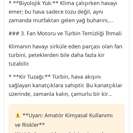
* **Biyolojik Yük:** Klima çalışırken havayı
kaynağıdır. Koku, bu mikroorganizmaların
emer; bu hava sadece tozu değil, aynı
metabolik atıklarıdır.
zamanda mutfaktan gelen yağ buharını,
* **Teknik Müdahale:** Uzman teknisyen,
sigara dumanını ve organik partikülleri de
hattı yüksek basınçlı hava veya özel kimyasal
### 3. Fan Motoru ve Türbin Temizliği İhmali
taşır. Bu partiküller, nemli Evaporatör
çözücülerle temizlemeli ve tıkanıklığın
kanatçıklarına (finler) yapışır.
Klimanın havayı sirküle eden parçası olan fan
kaynağını (çoğu zaman iç üniteye yakın kısım
* **Isı Transferi ve Koku:** Bu birikim, hem
türbini, peteklerden bile daha fazla kir
veya dış drenaj ucu) gidermelidir.
cihazın ısı transfer verimliliğini (enerji
tutabilir.
tüketimini artırır) düşürür hem de küf
* **Kir Tuzağı:** Türbin, hava akışını
oluşumuna zemin hazırlar. Klimayı ilk
sağlayan kanatçıklara sahiptir. Bu kanatçıklar
açtığınızda yoğunlaşan koku, fanın bu kirli
üzerinde, zamanla kalın, çamurlu bir kir
yüzeyden havayı hızlıca çekmesiyle ortaya
katmanı oluşur. Bu kir, hava nemlendikçe
çıkar.
nemlenir ve küf kokusunun en büyük kaynağı
* **Çözüm Yöntemi:** Standart filtre
**Uyarı: Amatör Kimyasal Kullanımı
haline gelir.
temizliği bu kirliliği gidermez. Evaporatörün
ve Riskler**
* **Teknik Etki:** Kirli fan türbini, doğru hava
kimyasal bazlı, derinlemesine “Coil Temizliği”