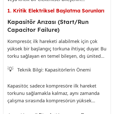
sustuğunu anlamanızı sağlamak ve General
arızalanması sonucu oluşur. General klimalar,
kalitesine yakışır, garantili bir çözüm
1. Kritik Elektriksel Başlatma Sorunları
diğer birçok markaya göre daha hassas
sunmaktır.
kontrol sistemlerine sahiptir. Bu nedenle,
Kapasitör Arızası (Start/Run
arızanın kaynağını bulmak için hem soğutma
Capacitor Failure)
çevrimini hem de kontrol kartını ayrı ayrı
Kompresör, ilk hareketi alabilmek için çok
incelemek gerekir. İşte en sık karşılaşılan ve
yüksek bir başlangıç torkuna ihtiyaç duyar. Bu
teknik müdahale gerektiren nedenler:
torku sağlayan en temel bileşen, dış ünitede
bulunan
Start Kapasitör
ve/veya
Run
💡
Teknik Bilgi: Kapasitörlerin Önemi
Kapasitör
’dür. Eğer kapasitörler şişmiş,
patlamış veya microfarad (µF) değeri
düşmüşse, kompresöre yeterli başlangıç
Kapasitör, sadece kompresöre ilk hareket
enerjisini iletemez. Kompresörün sadece
torkunu sağlamakla kalmaz, aynı zamanda
uğultu sesi çıkarıp hemen durması, genellikle
çalışma sırasında kompresörün yüksek
kapasitör arızasının en net işaretidir.
verimlilikle çalışması için faz kaymasını (faz