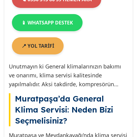
📱 WHATSAPP DESTEK
📍 YOL TARİFİ
Unutmayın ki General klimalarınızın bakımı
ve onarımı, klima servisi kalitesinde
yapılmalıdır. Aksi takdirde, kompresörün
tekrar devreye girmesi geçici bir çözümden
Muratpaşa’da General
öteye gitmeyecektir. Eğer Antalya Geneli
Klima Servisi: Neden Bizi
bölgesinde hizmet arıyorsanız, çözüm
Seçmelisiniz?
ortağımız Antalya Klima Teknik ile iletişime
geçebilirsiniz.
Muratpaşa ve Meydankavağı’nda klima servisi