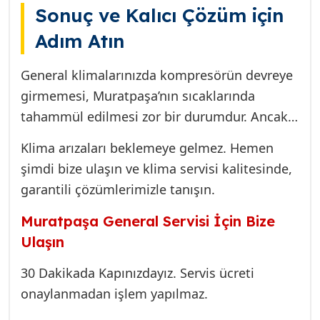
Sonuç ve Kalıcı Çözüm için
Adım Atın
General klimalarınızda kompresörün devreye
girmemesi, Muratpaşa’nın sıcaklarında
tahammül edilmesi zor bir durumdur. Ancak
doğru teşhis ve orijinal parça kullanımıyla bu
Klima arızaları beklemeye gelmez. Hemen
arıza kalıcı olarak çözülebilir. Meydankavağı
şimdi bize ulaşın ve klima servisi kalitesinde,
ve çevre mahallelerde 25 yıllık tecrübemizle,
garantili çözümlerimizle tanışın.
klimanızın kalbini güvenilir ellere teslim edin.
Tek amacımız, General klimanızın ilk günkü
Muratpaşa General Servisi İçin Bize
verimiyle kesintisiz soğutma yapmasını
Ulaşın
sağlamaktır.
30 Dakikada Kapınızdayız. Servis ücreti
onaylanmadan işlem yapılmaz.