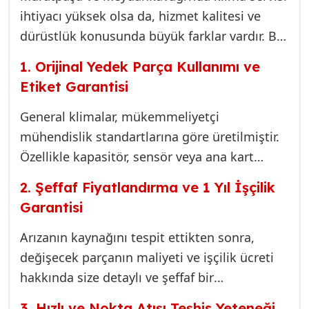
ihtiyacı yüksek olsa da, hizmet kalitesi ve
dürüstlük konusunda büyük farklar vardır. Biz,
25 yıllık tecrübemizle, General klimanızın
1. Orijinal Yedek Parça Kullanımı ve
kompresör sorununun doğru teşhisi ve kalıcı
Etiket Garantisi
çözümü için aşağıdaki hizmet politikalarını
garanti ediyoruz:
General klimalar, mükemmeliyetçi
mühendislik standartlarına göre üretilmiştir.
Özellikle kapasitör, sensör veya ana kart
rölesi gibi kritik parçaların muadilleri,
2. Şeffaf Fiyatlandırma ve 1 Yıl İşçilik
klimanızın verimini düşürür ve ömrünü
Garantisi
kısaltır. Biz, her zaman General’in önerdiği
veya birebir uyumlu orijinal eşdeğer parçaları
Arızanın kaynağını tespit ettikten sonra,
kullanırız. Bu, klimanızın fabrika çıkışı
değişecek parçanın maliyeti ve işçilik ücreti
performansına dönmesini sağlar.
hakkında size detaylı ve şeffaf bir
fiyatlandırma sunarız. Onayınız olmadan
3. Hızlı ve Nokta Atışı Teşhis Yeteneği