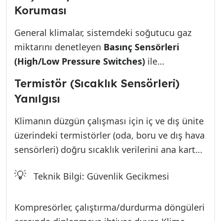
voltaj okursa, kompresörün sigortalı bir
Koruması
şekilde devreye girmesini engeller.
General klimalar, sistemdeki soğutucu gaz
miktarını denetleyen
Basınç Sensörleri
(High/Low Pressure Switches)
ile
donatılmıştır. Eğer klima gaz kaçırmışsa
Termistör (Sıcaklık Sensörleri)
(düşük basınç), veya dış ünite çok kirlenmiş
Yanılgısı
ve aşırı ısınmışsa (yüksek basınç), elektronik
kart, kompresörü hasar görmeden korumak
Klimanın düzgün çalışması için iç ve dış ünite
için çalıştırma sinyali göndermez. Bu, arızanın
üzerindeki termistörler (oda, boru ve dış hava
gaz eksikliği mi yoksa sirkülasyon sorunu mu
sensörleri) doğru sıcaklık verilerini ana karta
olduğunu anlamak için manometre ile ölçüm
iletmelidir. Eğer bu sensörlerden biri hatalı
💡
gerektiren teknik bir süreçtir.
Teknik Bilgi: Güvenlik Gecikmesi
okuma yaparsa (Örneğin, -30°C okuması gibi),
kart bu durumu anormallik olarak algılar ve
kompresörün çalışmasını engeller. Sensör
Kompresörler, çalıştırma/durdurma döngüleri