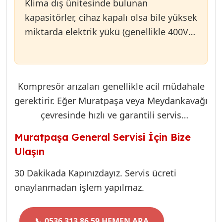
Klima dış ünitesinde bulunan
kapasitörler, cihaz kapalı olsa bile yüksek
miktarda elektrik yükü (genellikle 400V
üzeri) depolayabilir. Amatörce yapılan
ölçüm veya müdahaleler ölümcül
sonuçlar doğurabilir. Ayrıca, General gibi
Kompresör arızaları genellikle acil müdahale
hassas markaların elektronik kartlarına
gerektirir. Eğer Muratpaşa veya Meydankavağı
yanlış voltaj verilmesi, kartın tamamen
çevresinde hızlı ve garantili servis
yanmasına yol açarak tamir maliyetini
arayışındaysanız, doğru adrestesiniz.
yüzlerce lira artırabilir. Güvenliğiniz için
Muratpaşa General Servisi İçin Bize
daima profesyonel yardım alın.
Ulaşın
30 Dakikada Kapınızdayız. Servis ücreti
onaylanmadan işlem yapılmaz.
📞 0536 313 86 59 HEMEN ARA