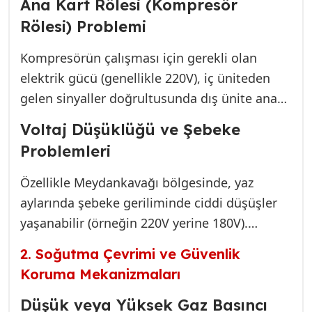
açısını) optimize eder. Yeni nesil inverter
Ana Kart Rölesi (Kompresör
General klimalarda bu işlevi elektronik kart
Rölesi) Problemi
daha karmaşık bir şekilde yönetse de, sabit
Kompresörün çalışması için gerekli olan
hızlı (on/off) klimaların %80’inde
elektrik gücü (genellikle 220V), iç üniteden
kompresörün devreye girmeme sebebi bu
gelen sinyaller doğrultusunda dış ünite ana
kritik bileşendir.
kartındaki bir
Röle (Relay)
vasıtasıyla kesilip
Voltaj Düşüklüğü ve Şebeke
açılır. Bu röle, sürekli yüksek akıma maruz
Problemleri
kaldığı için zamanla kontakları yapışabilir,
yanabilir veya tamamen eriyebilir. Eğer röle
Özellikle Meydankavağı bölgesinde, yaz
devreyi kapatamıyorsa, kompresöre hiç enerji
aylarında şebeke geriliminde ciddi düşüşler
gitmez.
yaşanabilir (örneğin 220V yerine 180V).
General klimalar, kompresörün hasar
2. Soğutma Çevrimi ve Güvenlik
görmesini engellemek için belirli bir voltajın
Koruma Mekanizmaları
altında çalışmayı reddeder. Dış ünite kartı
(PCB), eğer kabul edilebilir aralığın dışında bir
Düşük veya Yüksek Gaz Basıncı