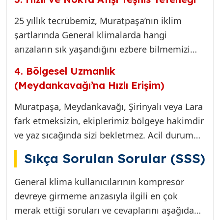
hiçbir işleme başlanmaz. Yaptığımız işçiliğe
ve değiştirdiğimiz orijinal parçalara tam 1 yıl
25 yıllık tecrübemiz, Muratpaşa’nın iklim
garanti veriyoruz. Bu garanti, aynı arızanın
şartlarında General klimalarda hangi
tekrarlaması durumunda cebinizden ek ücret
arızaların sık yaşandığını ezbere bilmemizi
çıkmayacağı anlamına gelir.
sağlar. Bu tecrübe sayesinde, saatlerce süren
4. Bölgesel Uzmanlık
deneme yanılma yöntemleri yerine,
(Meydankavağı’na Hızlı Erişim)
kompresörün neden devreye girmediğini
hızlıca teşhis ederiz. Bu, sizin için zaman ve
Muratpaşa, Meydankavağı, Şirinyalı veya Lara
enerji tasarrufu demektir.
fark etmeksizin, ekiplerimiz bölgeye hakimdir
ve yaz sıcağında sizi bekletmez. Acil durum
çağrılarına en kısa sürede yanıt vererek
Sıkça Sorulan Sorular (SSS)
konforunuzu en hızlı şekilde geri
kazandırmayı hedefleriz.
General klima kullanıcılarının kompresör
devreye girmeme arızasıyla ilgili en çok
merak ettiği soruları ve cevaplarını aşağıda