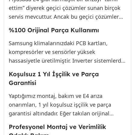
ömürlülüğü ve müşteri memnuniyeti
ettim” diyerek geçici çözümler sunan birçok
oluşturur.
servis mevcuttur. Ancak bu geçici çözümler
(örneğin ucuz yan sanayi kapasitör kullanımı),
%100 Orijinal Parça Kullanımı
cihazınızın kısa süre sonra daha büyük bir
arızayla karşılaşmasına neden olur.
Samsung klimalarınızdaki PCB kartları,
kompresörler ve sensörler yüksek
hassasiyetle üretilmiştir. Inverter sistemlerde
yan sanayi bir kapasitör veya röle kullanmak,
Koşulsuz 1 Yıl İşçilik ve Parça
kartın diğer hassas bileşenlerine zarar
Garantisi
verebilir. Biz, yalnızca Samsung tarafından
onaylanmış (OEM) veya eşdeğer kalitedeki
Yaptığımız montaj, bakım ve E4 arıza
orijinal yedek parçaları kullanırız. Bu,
onarımları, 1 yıl koşulsuz işçilik ve parça
cihazınızın fabrika performansına geri
garantisi altındadır. Eğer takılan orijinal
dönmesini sağlar ve arızanın tekrar etme
parça, garanti süresi içinde bizim
Profesyonel Montaj ve Verimlilik
riskini minimuma indirir.
müdahalemizden kaynaklanan bir sebeple