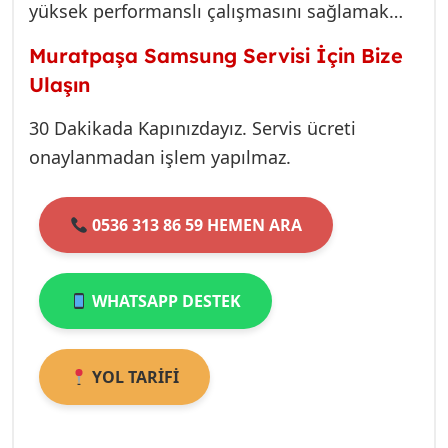
yüksek performanslı çalışmasını sağlamak
işaret eden ciddi bir uyarıdır.
için buradayız. 2026 yılında da, şeffaf fiyat
Muratpaşa Samsung Servisi İçin Bize
politikamız ve uzman teknik ekibimizle,
Ulaşın
Antalya’nın sıcağına karşı en güvenilir çözüm
ortağınız olmaya devam edeceğiz. E4
30 Dakikada Kapınızdayız. Servis ücreti
hatasıyla karşılaştığınızda veya 2026
onaylanmadan işlem yapılmaz.
montaj/bakım fiyatlarımız hakkında bilgi
almak istediğinizde, tek yapmanız gereken
0536 313 86 59 HEMEN ARA
bize ulaşmaktır.
WHATSAPP DESTEK
YOL TARİFİ