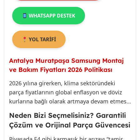
WHATSAPP DESTEK
YOL TARİFİ
Antalya Muratpaşa Samsung Montaj
ve Bakım Fiyatları 2026 Politikası
2026 yılına girerken, klima sektöründeki
parça fiyatlarının global enflasyon ve döviz
kurlarına bağlı olarak artmaya devam etmesi
beklenmektedir. Biz, Muratpaşa’da hem
Neden Bizi Seçmelisiniz? Garantili
şeffaflığı hem de üstün hizmet kalitesini bir
Çözüm ve Orijinal Parça Güvencesi
arada sunmayı taahhüt ediyoruz. Fiyat
politikamızın temelini, yaptığımız işin uzun
Piyasada E4 gibi karmaşık bir arızayı “tamir