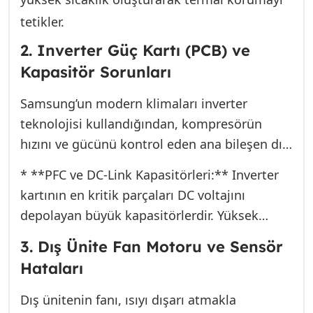
kompresör aşırı ısınarak E4 verir.
tetikler.
2. Inverter Güç Kartı (PCB) ve
Kapasitör Sorunları
Samsung’un modern klimaları inverter
teknolojisi kullandığından, kompresörün
hızını ve gücünü kontrol eden ana bileşen dış
ünitedeki PCB (Printed Circuit Board) kartıdır.
* **PFC ve DC-Link Kapasitörleri:** Inverter
E4 hatası, genellikle bu kart üzerindeki bir
kartının en kritik parçaları DC voltajını
arızayı veya kartın okuduğu yanlış veriyi işaret
depolayan büyük kapasitörlerdir. Yüksek
eder.
ortam sıcaklıkları (Muratpaşa yazları) veya
3. Dış Ünite Fan Motoru ve Sensör
sürekli yüksek akım çekimi nedeniyle bu
Hataları
kapasitörlerin ömrü tükenir. Kapasitörlerin
şişmesi veya zayıflaması, kompresöre temiz
Dış ünitenin fanı, ısıyı dışarı atmakla