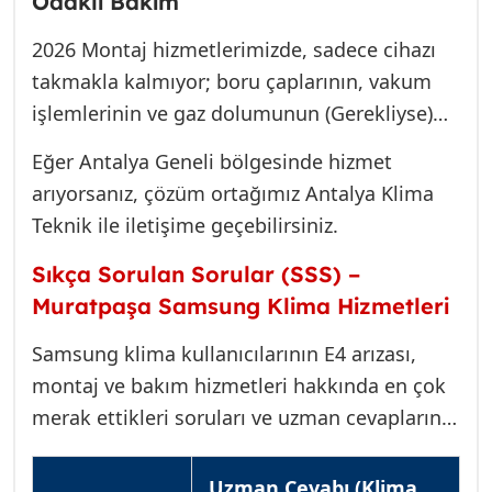
Odaklı Bakım
arızalanırsa, değişimi ücretsiz olarak
gerçekleştirilir. Bu garanti, Muratpaşa’daki
2026 Montaj hizmetlerimizde, sadece cihazı
müşterilerimize duyduğumuz güvenin ve
takmakla kalmıyor; boru çaplarının, vakum
sunduğumuz hizmetin kalitesinin en somut
işlemlerinin ve gaz dolumunun (Gerekliyse)
göstergesidir.
Samsung standartlarına tam uygunluğunu
Eğer Antalya Geneli bölgesinde hizmet
garanti ediyoruz. Yanlış borulama ve yetersiz
arıyorsanız, çözüm ortağımız Antalya Klima
vakum, E4 gibi arızaların zeminini hazırlar.
Teknik ile iletişime geçebilirsiniz.
Önleyici bakımlarımızda ise, sadece filtre
temizliği değil, kimyasal temizlik, gaz basıncı
Sıkça Sorulan Sorular (SSS) –
kontrolü ve tüm elektronik bileşenlerin
Muratpaşa Samsung Klima Hizmetleri
(Kapasitörler, Röleler) teknik testleri
Samsung klima kullanıcılarının E4 arızası,
gerçekleştirilir.
montaj ve bakım hizmetleri hakkında en çok
merak ettikleri soruları ve uzman cevaplarını
tablo halinde sunuyoruz.
Uzman Cevabı (Klima