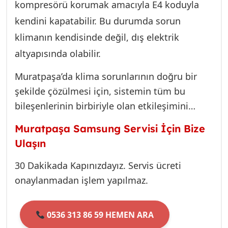
kompresörü korumak amacıyla E4 koduyla
kendini kapatabilir. Bu durumda sorun
klimanın kendisinde değil, dış elektrik
altyapısında olabilir.
Muratpaşa’da klima sorunlarının doğru bir
şekilde çözülmesi için, sistemin tüm bu
bileşenlerinin birbiriyle olan etkileşimini
doğru analiz etmek şarttır. Yalnızca gaz
Muratpaşa Samsung Servisi İçin Bize
dolumu yapmak ya da basit bir sensör
Ulaşın
değiştirmek yerine, arızanın ana kaynağını
(root cause analysis) tespit etmeliyiz.
30 Dakikada Kapınızdayız. Servis ücreti
onaylanmadan işlem yapılmaz.
0536 313 86 59 HEMEN ARA