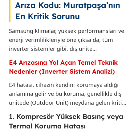
sürer ve bana 2026 yılında ne kadara mal
Arıza Kodu: Muratpaşa’nın
Yenigün Samsung klima montaj ve bakım
olacak?” gibi sorular, konforunuzu
En Kritik Sorunu
fiyat politikalarımızı, şeffaf bir uzmanlık
kaybettiğiniz anda zihninizi meşgul etmeye
anlayışıyla sunacağız. Amacımız, klimanızın
başlar.
Samsung klimalar, yüksek performansları ve
sizi yarı yolda bırakmaması ve yaz sezonunu
enerji verimlilikleriyle öne çıksa da, tüm
kesintisiz bir rahatlık içinde geçirmenizdir.
inverter sistemler gibi, dış ünite
Uzun ömürlü ve doğru çözümler için bu
sıcaklıklarının ve elektronik bileşenlerin
kapsamlı rehberi dikkatle okuyun. Doğru
E4 Arızasına Yol Açan Temel Teknik
hassas dengesine bağımlıdırlar. E4 arıza kodu,
teşhis, doğru tamirin ilk adımıdır. Bu nedenle,
Nedenler (Inverter Sistem Analizi)
kullanıcı kılavuzlarında genellikle “Kompresör
E4 kodunun karmaşık teknik dünyasına
Aşırı Yük Koruması” veya “Inverter PCB
E4 hatası, cihazın kendini korumaya aldığı
detaylı bir giriş yapmalıyız.
Koruma Hatası” olarak tanımlanır. Ancak
anlamına gelir ve bu koruma, genellikle dış
sahada çalışan bir teknisyen olarak, bu kodun
ünitede (Outdoor Unit) meydana gelen kritik
arkasında birden fazla katmanlı ve birbirine
bir durumdan kaynaklanır.
1. Kompresör Yüksek Basınç veya
bağlı teknik sebep olduğunu kesinlikle
Termal Koruma Hatası
söyleyebilirim. Muratpaşa’nın yoğun sıcakları