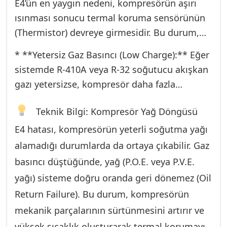
ve şebeke voltajındaki olası dalgalanmalar, bu
E4’ün en yaygın nedeni, kompresörün aşırı
arızanın tetiklenmesinde önemli rol oynar.
ısınması sonucu termal koruma sensörünün
(Thermistor) devreye girmesidir. Bu durum,
yalnızca kompresörün kendisinden değil,
* **Yetersiz Gaz Basıncı (Low Charge):** Eğer
sistemdeki diğer aksaklıklardan da
sistemde R-410A veya R-32 soğutucu akışkan
kaynaklanabilir.
gazı yetersizse, kompresör daha fazla
çalışmak zorunda kalır ve aşırı ısınır. Ancak,
Teknik Bilgi: Kompresör Yağ Döngüsü
gaz kaçağı küçük dahi olsa, bu durum kısa
sürede E4 hatasını tetikler.
E4 hatası, kompresörün yeterli soğutma yağı
* **Tıkanmış Dış Ünite Serpantinleri:**
alamadığı durumlarda da ortaya çıkabilir. Gaz
Muratpaşa Yenigün bölgesinde sıkça görülen
basıncı düştüğünde, yağ (P.O.E. veya P.V.E.
toz, polen ve tuzlu hava kalıntıları, dış ünite
yağı) sisteme doğru oranda geri dönemez (Oil
kondanser (serpantin) yüzeylerini tıkayabilir.
Return Failure). Bu durum, kompresörün
Bu tıkanıklık, ısı transferini engeller, sistem
mekanik parçalarının sürtünmesini artırır ve
basıncı anormal derecede yükselir ve
yüksek sıcaklık oluşturarak termal korumayı