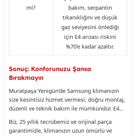
mi?
bakım, serpantin
tıkanıklığını ve düşük
gaz seviyesini önlediği
için E4 arızası riskini
%70’e kadar azaltır.
Sonuç: Konforunuzu Şansa
Bırakmayın
Muratpaşa Yenigün’de Samsung klimanızın
size kesintisiz hizmet vermesi, doğru montaj,
düzenli ve teknik bakım ile mümkündür. E4
arıza kodu, basit bir resetleme ile
Biz, 25 yıllık tecrübemiz ve orijinal parça
geçiştirilecek bir sorun değil; aksine, dış
garantimizle, klimanızın uzun ömürlü ve
ünitenizin kalbindeki potansiyel bir tehlikeyi