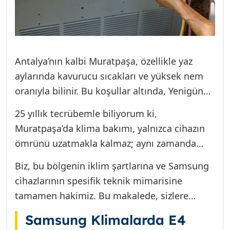
Antalya’nın kalbi Muratpaşa, özellikle yaz
aylarında kavurucu sıcakları ve yüksek nem
oranıyla bilinir. Bu koşullar altında, Yenigün
sakinleri için klima, lüks bir eşya olmaktan
25 yıllık tecrübemle biliyorum ki,
çıkıp, yaşam kalitesini doğrudan etkileyen
Muratpaşa’da klima bakımı, yalnızca cihazın
kritik bir zorunluluk haline gelir. Ancak
ömrünü uzatmakla kalmaz; aynı zamanda
teknolojinin getirdiği konfor, bazen teknik
enerji verimliliğini koruyarak beklenmedik
aksaklıklarla gölgelenebilir. Bir Samsung
Biz, bu bölgenin iklim şartlarına ve Samsung
arızaların önüne geçer. E4 kodu, genellikle dış
klimanın ekranında aniden beliren E4 arıza
cihazlarının spesifik teknik mimarisine
ünitedeki hayati bir soruna işaret eder ve
kodu, özellikle 40 dereceyi aşan sıcaklıklarda,
tamamen hakimiz. Bu makalede, sizlere
kullanıcılar için anlık bir panik kaynağıdır.
evdeki huzurun hızla bozulmasına neden olur.
sadece E4 arızasının nedenlerini değil; aynı
“Klima neden soğutmuyor? Tamiri ne kadar
Samsung Klimalarda E4
zamanda 2026 yılı için beklenen Muratpaşa,