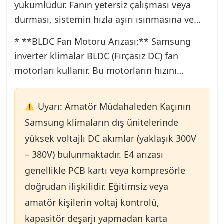
ve yeterli güç gitmesini engeller, bu da E4
yükümlüdür. Fanın yetersiz çalışması veya
hatasına yol açar.
durması, sistemin hızla aşırı ısınmasına ve
* **IPM Modül Arızası:** IGBT (Insulated
basınç yükselmesine neden olur.
* **BLDC Fan Motoru Arızası:** Samsung
Gate Bipolar Transistor) içeren IPM
inverter klimalar BLDC (Fırçasız DC) fan
(Intelligent Power Module), kompresör
motorları kullanır. Bu motorların hızını
motorunun dönüş frekansını kontrol eder.
kontrol eden entegre devre hasar
IPM arızalandığında veya aşırı ısındığında
gördüğünde veya motorun rulmanları
(termal macun kuruması), kart korumaya
Uyarı: Amatör Müdahaleden Kaçının
(bearings) sıkıştığında, hava akışı yetersiz
geçerek E4 kodu verir. Bu, en maliyetli
Samsung klimaların dış ünitelerinde
kalır ve E4 hatası kaçınılmaz olur.
arızalardan biridir.
yüksek voltajlı DC akımlar (yaklaşık 300V
* **Sıcaklık Sensörleri (Thermistor) Değer
– 380V) bulunmaktadır. E4 arızası
Kaybı:** Dış ünite sıcaklığını, Kompresör
genellikle PCB kartı veya kompresörle
Deşarj sıcaklığını ve Kondanser sıcaklığını
okuyan sensörler, zamanla direnç değerlerini
doğrudan ilişkilidir. Eğitimsiz veya
kaybedebilir. Yanlış okunan sıcaklık verisi,
amatör kişilerin voltaj kontrolü,
kartın yanlış karar almasına ve E4 kodu ile
kapasitör deşarjı yapmadan karta